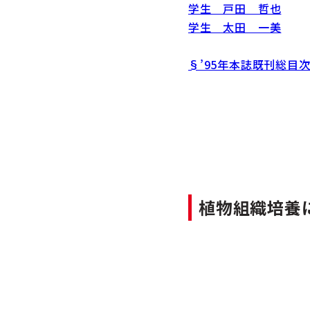
学生 戸田 哲也
学生 太田 一美
§’95年本誌既刊総目
植物組織培養