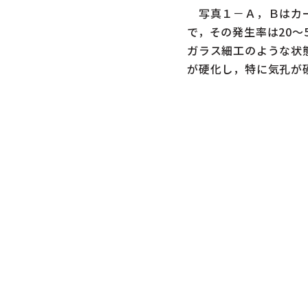
写真１－Ａ，Ｂはカー
で，その発生率は20
ガラス細工のような状
が硬化し，特に気孔が