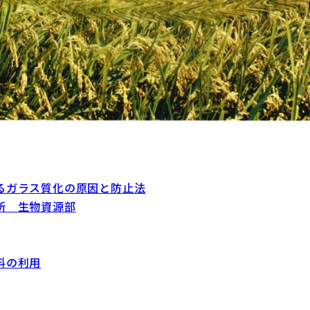
るガラス質化の原因と防止法
所 生物資源部
料の利用