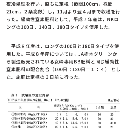
夜冷処理を行い，直ちに定植（畝間100cm，株間
21cm，２条高畝）し，11月より翌４月まで収穫を行
った。緩効性窒素肥料として，平成７年産は，NKロ
ングの100日，140日，180日夕イプを使用した。
平成８年産は，ロングの100日と180日タイプを使
用した。平成８年産については，JA栃木グリーンか
ら製造販売されている女峰専用BB肥料と同じ緩効性
窒素肥料の配合割合（100日：180日＝１：４） とし
た。施肥は定植の３日前に行った。