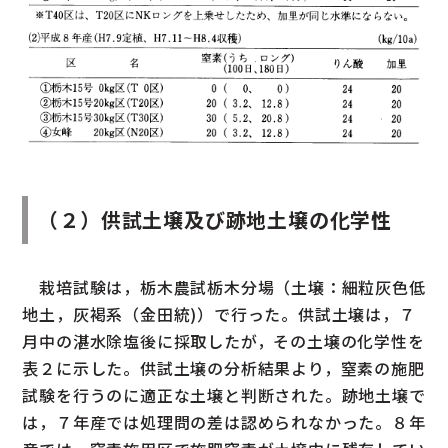
（２）供試土壌及び跡地土壌の化学性
栽培試験は，栃木農試栃木分場（土壌：細粒灰色低
地土，灰褐系（金田統)）で行った。供試土壌は，７
月中の湛水除塩後に採取したが，その土壌の化学性を
表２に示した。供試土壌の分析結果より，窒素の施肥
試験を行うのに適正な土壌と判断された。跡地土壌で
は，７年産では処理問の差は認められなかった。８年