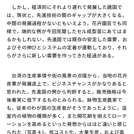
しかし，経済的にそれより遅れて発展した諸国で
は，現状と，先進技術の間のギャップが大きくなる。
中間の発展過程がないともいえよう。花卉園芸でも同
様で，端的な例が今回見聞したセル成型苗にあてはま
るかもしれない。先進国では既存の安定した需要，お
よびその伸びとシステムの定着が連動しており，それ
らがさらに新しい需要を作ってきた経過がある。
台湾の生産事情や街の風景の点描から，当地の花卉
産業が発展途上で，ビジネスチャンスがかなりあると
思われた。先進国の例から判断すると，販売価格は今
後着実に低下するものとみられる。鉢物生産農家で
も，従来のわが国の生産者がそうであったように，温
室内の植物の種類が多く，また開花期を揃えてローテ
ーションを高めるといった発想からはほど遠いと感じ
られた（写真４)。低コスト化，大量生産，および高