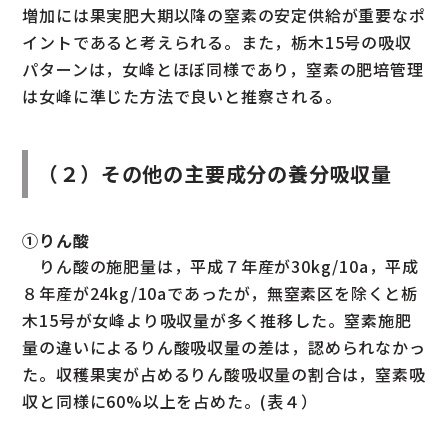
増加には果実肥大期以降の窒素の安定供給が重要なポ
イントであると考えられる。また，栃木15号の吸収
パターンは，女峰とほぼ同様であり，窒素の肥培管理
は女峰に準じた方法で良いと推察される。
（２）その他の主要成分の養分吸収量
①りん酸
りん酸の施肥量は，平成７年産が30kg/10a，平成
８年産が24kg/10aであったが，無窒素区を除くと栃
木15号が女峰より吸収量が多く推移した。窒素施肥
量の違いによるりん酸吸収量の差は，認められなかっ
た。収穫果実が占めるりん酸吸収量の割合は，窒素吸
収と同様に60%以上を占めた。(表４）