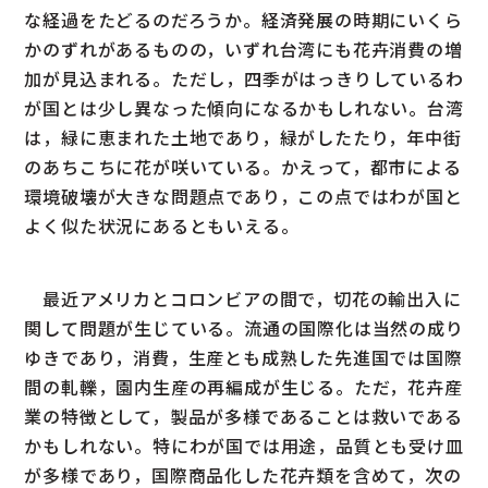
な経過をたどるのだろうか。経済発展の時期にいくら
かのずれがあるものの，いずれ台湾にも花卉消費の増
加が見込まれる。ただし，四季がはっきりしているわ
が国とは少し異なった傾向になるかもしれない。台湾
は，緑に恵まれた土地であり，緑がしたたり，年中街
のあちこちに花が咲いている。かえって，都市による
環境破壊が大きな問題点であり，この点ではわが国と
よく似た状況にあるともいえる。
最近アメリカとコロンビアの間で，切花の輸出入に
関して問題が生じている。流通の国際化は当然の成り
ゆきであり，消費，生産とも成熟した先進国では国際
間の軋轢，園内生産の再編成が生じる。ただ，花卉産
業の特徴として，製品が多様であることは救いである
かもしれない。特にわが国では用途，品質とも受け皿
が多様であり，国際商品化した花卉類を含めて，次の