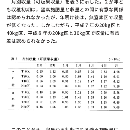
月別収量（可販果収量）を表３に示した。２か年と
も収穫初期は，窒素施肥量と収量との間に有意な関係
は認められなかったが，年明け後は，無窒素区で収量
が低くなった。しかしながら，平成７年の20kg区と
40kg区，平成８年の20kg区と30kg区で収量に有意
差は認められなかった。
このことから，収量から判断される適正施肥量は