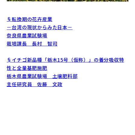
§転換期の花卉産業
－台湾の現状からみた日本－
奈良県農業試験場
栽培課長 長村 智司
§イチゴ新品種「栃木15号（仮称）」の養分吸収特
性と全量基肥施肥
栃木県農業試験場 土壌肥料部
主任研究員 佐藤 文政