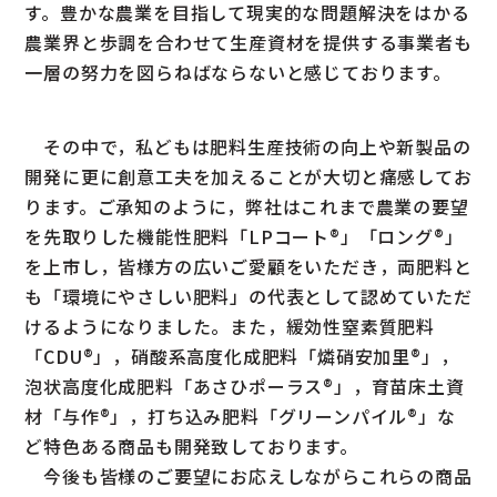
す。豊かな農業を目指して現実的な問題解決をはかる
農業界と歩調を合わせて生産資材を提供する事業者も
一層の努力を図らねばならないと感じております。
その中で，私どもは肥料生産技術の向上や新製品の
開発に更に創意工夫を加えることが大切と痛感してお
ります。ご承知のように，弊社はこれまで農業の要望
を先取りした機能性肥料「LPコート®」「ロング®」
を上市し，皆様方の広いご愛顧をいただき，両肥料と
も「環境にやさしい肥料」の代表として認めていただ
けるようになりました。また，緩効性窒素質肥料
「CDU®」，硝酸系高度化成肥料「燐硝安加里®」，
泡状高度化成肥料「あさひポーラス®」，育苗床土資
材「与作®」，打ち込み肥料「グリーンパイル®」な
ど特色ある商品も開発致しております。
今後も皆様のご要望にお応えしながらこれらの商品