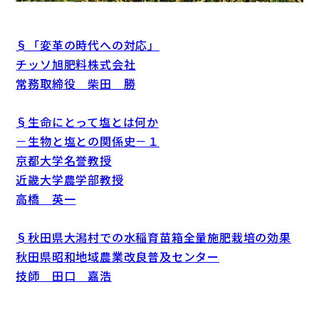
§「変革の時代への対応」
チッソ旭肥料株式会社
常務取締役 柴田 勝
§生命にとって塩とは何か
－生物と塩との関係史－１
京都大学名誉教授
近畿大学農学部教授
高橋 英一
§秋田県大潟村での水稲育苗箱全量施肥栽培の効果
秋田県昭和地域農業改良普及センター
技師 田口 嘉浩