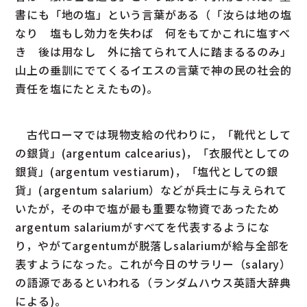
書にも「地の塩」という言葉がある（「汝らは地の塩
なり 塩もし効力を失わば 何をもてかこれに塩すべ
き 後は用なし 外に捨てられて人に踏まるるのみ」
山上の垂訓にでてくるイエスの言葉で神の民の社会的
責任を塩にたとえたもの)。
古代ローマでは現物支給の代わりに，「靴代として
の銀貨」(argentum calcearius)，「衣服代としての
銀貨」(argentum vestiarum)，「塩代としての銀
貨」(argentum salarium）などが兵士に与えられて
いたが，その中で塩が最も重要な物資であったため
argentum salariumがすべてを代表するようにな
り，やがてargentumが脱落しsalariumが給与全部を
表すようになった。これが今日のサラリー（salary）
の語源であるといわれる（ランダムハウス英語大辞典
による)。