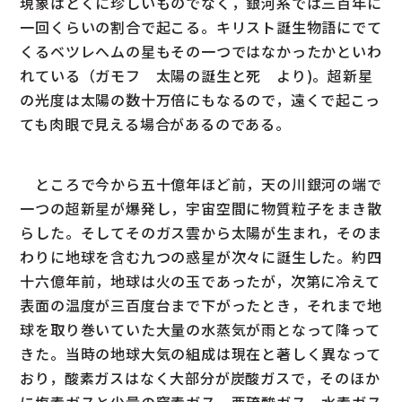
現象はとくに珍しいものでなく，銀河系では三百年に
一回くらいの割合で起こる。キリスト誕生物語にでて
くるベツレへムの星もその一つではなかったかといわ
れている（ガモフ 太陽の誕生と死 より)。超新星
の光度は太陽の数十万倍にもなるので，遠くで起こっ
ても肉眼で見える場合があるのである。
ところで今から五十億年ほど前，天の川銀河の端で
一つの超新星が爆発し，宇宙空間に物質粒子をまき散
らした。そしてそのガス雲から太陽が生まれ，そのま
わりに地球を含む九つの惑星が次々に誕生した。約四
十六億年前，地球は火の玉であったが，次第に冷えて
表面の温度が三百度台まで下がったとき，それまで地
球を取り巻いていた大量の水蒸気が雨となって降って
きた。当時の地球大気の組成は現在と著しく異なって
おり，酸素ガスはなく大部分が炭酸ガスで，そのほか