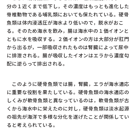
分の１近くまで低下し，その濃度はもっとも進化した
脊椎動物である哺乳類においても保たれている。硬骨
魚類は体内浸透圧が海水より低いので，脱水がおこ
る。そのため海水を飲み，腸は海水中の１価イオンと
ともに水を吸収する。２価イオンの方は大部分が肛門
から出るが，一部吸収されたものは腎臓によって尿中
に排泄される。腸が吸収したイオンはエラから濃度勾
配に逆らって排出される。
このように硬骨魚類では腸，腎臓，エラが海水適応
に重要な役割を果たしている。硬骨魚類の海水適応の
しくみが軟骨魚類と異なっているのは，軟骨魚類が古
くから海水中に栄えたのに対し，硬骨魚類は淡水起源
の祖先が海洋で多様な分化を遂げたことが関係してい
ると考えられている。