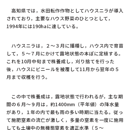
高知県では，水田転作作物としてハウスニラが導入
されており，主要なハウス野菜のひとつとして，
1994年には190haに達している。
ハウスニラは，２～３月に播種し，ハウス内で育苗
して，５～７月にかけて露地状態の本ぽに定植する。
これを10月中旬まで株養成し，刈り捨てを行った
後，ハウスにビニールを被覆して11月から翌年の５
月まで収穫を行う。
この中で株養成は，露地状態で行われるが，主な期
間の６月～９月は，約1400mm（平年値）の降水量
があり，１年の内で最も雨の多い時期に当たる。従っ
て施肥窒素の流亡が激しく，多量の窒素を一度に施用
しても土壌中の無機態窒素を適正水準（５～