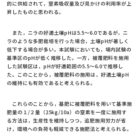
的に供給されて，窒素吸収量及び見かけの利用率が上
昇したものと思われる。
また，ニラの好適土壌pHは5.5～6.0であるが，ニ
ラのような多肥栽培を行った場合，土壌pHが著しく
低下する場合が多い。本試験においても，場内試験の
基準区のpHが低く推移した。一方，被覆肥料を施用
した試験区は，pHが好適範囲の5.5～6.0で推移し
た。このことから，被覆肥料の施用は，好適土壌pH
の維持にも有効であると考えられる。
これらのことから，基肥に被覆肥料を用いて基準施
肥量の１/２量（25kg/10a）の窒素を一度に施用す
る方法は，生産性を維持しつつ，追肥施用労力が省
け，環境への負荷も軽減できる施肥法と考えられる。