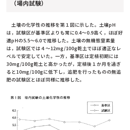
（場内試験）
土壊の化学性の推移を第１図に示した。土壌pH
は，試験区が基準区よりも常に0.4～0.9高く，ほぼ好
適pHの5.5～6.0で推移した。土壌の無機態窒素量
は，試験区では４～12mg/100g乾土でほぼ適正なレ
ベルで安定していた。一方，基準区は定植初期には
30mg/100g乾土と高かったが，定植後１か月を過ぎ
ると10mg/100gに低下し，追肥を行ったものの無追
肥の試験区とほぼ同様に推移した。