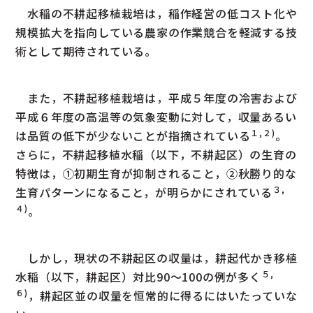
水稲の不耕起移植栽培は，稲作経営の低コスト化や
規模拡大を指向している農家の作業競合を軽減する技
術として期待されている。
また，不耕起移植栽培は，平成５年度の冷害および
平成６年度の高温等の気象変動に対して，収量あるい
１,２)
は品質の低下が少ないことが指摘されている
。
さらに，不耕起移植水稲（以下，不耕起区）の生育の
特徴は，①初期生育が抑制されること，②秋勝り的な
３,
生育パターンになること，が明らかにされている
４)
。
しかし，現状の不耕起区の収量は，耕起代かき移植
５,
水稲（以下，耕起区）対比90～100の例が多く
６)
，耕起区並の収量を恒常的に得るにはいたっていな