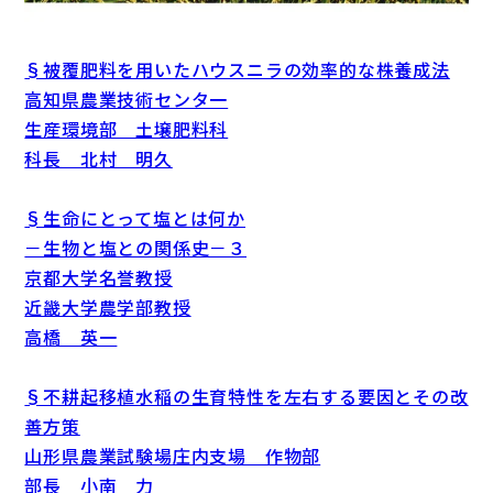
§被覆肥料を用いたハウスニラの効率的な株養成法
高知県農業技術センタ一
生産環境部 土壌肥料科
科長 北村 明久
§生命にとって塩とは何か
－生物と塩との関係史－３
京都大学名誉教授
近畿大学農学部教授
高橋 英一
§不耕起移植水稲の生育特性を左右する要因とその改
善方策
山形県農業試験場庄内支場 作物部
部長 小南 力