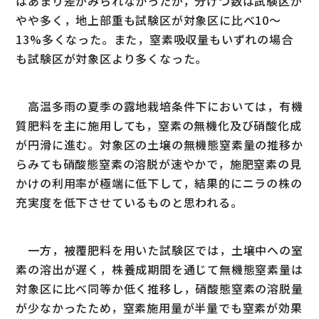
はあまり差がみられなかったが，分げつ数は試験区が
やや多く，地上部重も試験区が対象区に比べ10～
13%多くなった。また，窒素吸収量もいずれの場合
も試験区が対象区より多くなった。
高温多雨の夏季の露地栽培条件下においては，有機
質肥料を主に施用しても，窒素の無機化及び硝酸化成
が円滑に進む。対象区の土壌の無機態窒素量の推移か
らみても硝酸態窒素の溶脱が速やかで，施肥窒素の見
かけの利用率が極端に低下して，結果的にニラの株の
充実度を低下させているものと思われる。
一方，被覆肥料を用いた試験区では，土壌中への室
素の溶出が遅く，株養成期間を通じて無機態窒素量は
対象区に比べ同等か低く推移し，硝酸態窒素の溶脱量
が少なかったため，窒素施用量が半量でも窒素が効果