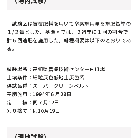
（場内試験）
試験区は被覆肥料を用いて窒素施用量を施肥基準の
１/２量とした。基準区では，２週間に１回の割合で
計６回追肥を施用した。耕種概要は以下のとおりであ
る。
試験場所：高知県農業技術センター内ほ場
土壌条件：細粒灰色低地土灰色系
供試品種：スーパーグリーンベルト
基肥施用：1994年６月28日
定 植：同７月12日
刈り捨て：同10月19日
（現地試験）