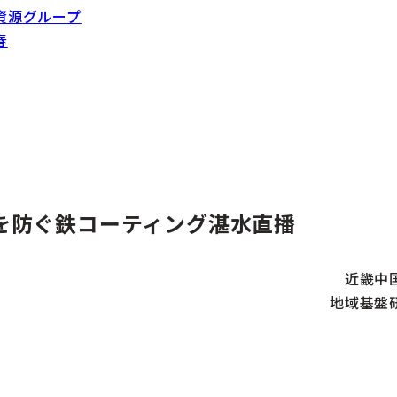
資源グループ
春
を防ぐ鉄コーティング湛水直播
近畿中
地域基盤