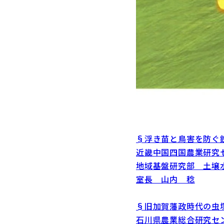
§浮き苗と鳥害を防ぐ
近畿中国四国農業研究
地域基盤研究部 土壌
室長 山内 稔
§旧加賀藩政時代の虫
石川県農業総合研究セ