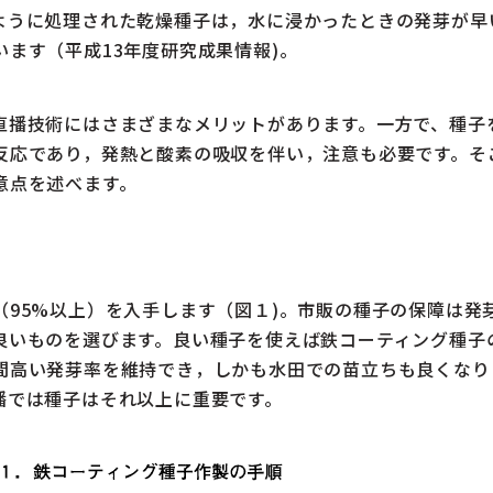
ように処理された乾燥種子は，水に浸かったときの発芽が早
ます（平成13年度研究成果情報)。
播技術にはさまざまなメリットがあります。一方で、種子
反応であり，発熱と酸素の吸収を伴い，注意も必要です。そ
意点を述べます。
95%以上）を入手します（図１)。市販の種子の保障は発芽
良いものを選びます。良い種子を使えば鉄コーティング種子
間高い発芽率を維持でき，しかも水田での苗立ちも良くなり
播では種子はそれ以上に重要です。