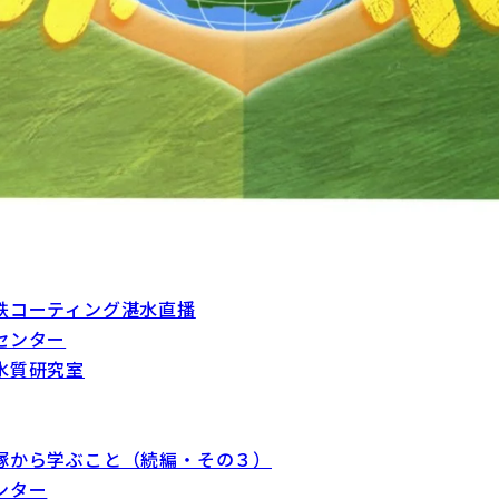
鉄コーティング湛水直播
センター
水質研究室
塚から学ぶこと（続編・その３）
ンター