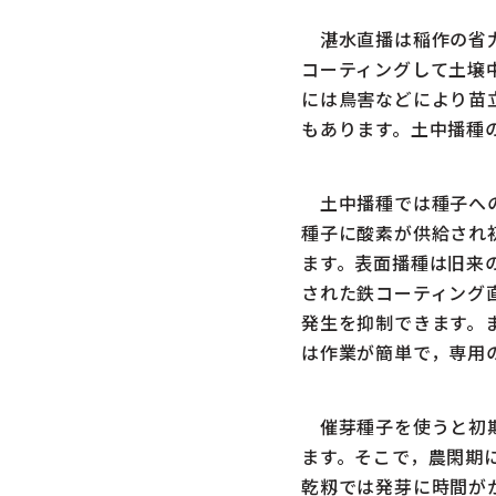
湛水直播は稲作の省力
コーティングして土壌
には鳥害などにより苗
もあります。土中播種
土中播種では種子への
種子に酸素が供給され
ます。表面播種は旧来
された鉄コーティング
発生を抑制できます。
は作業が簡単で，専用
催芽種子を使うと初期
ます。そこで，農閑期
乾籾では発芽に時間が