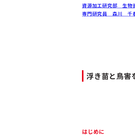
資源加工研究部 生物
専門研究員 森川 千
浮き苗と鳥害
はじめに