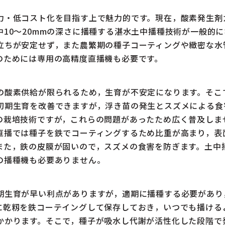
・低コスト化を目指す上で魅力的です。現在，酸素発生剤
中10～20mmの深さに播種する湛水土中播種技術が一般的
立ちが安定せず，また農繁期の種子コーティングや緻密な水
のためには専用の高精度直播機も必要です。
酸素供給が限られるため，生育が不安定になります。そこ
初期生育を改善できますが，浮き苗の発生とスズメによる食
の栽培技術ですが，これらの問題があったため広く普及しま
直播では種子を鉄でコーティングするため比重が高まり，表
また，鉄の皮膜が固いので，スズメの食害を防ぎます。土中
の播種機も必要ありません。
生育が早い利点がありますが，適期に播種する必要があり
に乾籾を鉄コーテイングして保存しておき，いつでも播ける
かかります。そこで，種子が吸水し代謝が活性化した段階で