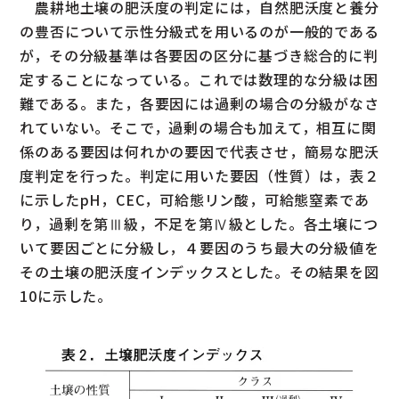
農耕地土壌の肥沃度の判定には，自然肥沃度と養分
の豊否について示性分級式を用いるのが一般的である
が，その分級基準は各要因の区分に基づき総合的に判
定することになっている。これでは数理的な分級は困
難である。また，各要因には過剰の場合の分級がなさ
れていない。そこで，過剰の場合も加えて，相互に関
係のある要因は何れかの要因で代表させ，簡易な肥沃
度判定を行った。判定に用いた要因（性質）は，表２
に示したpH，CEC，可給態リン酸，可給態窒素であ
り，過剰を第Ⅲ級，不足を第Ⅳ級とした。各土壌につ
いて要因ごとに分級し，４要因のうち最大の分級値を
その土壌の肥沃度インデックスとした。その結果を図
10に示した。