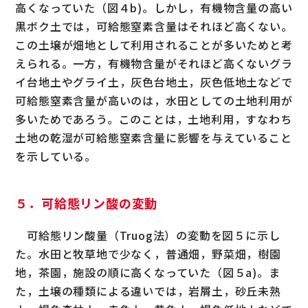
高くなっていた（図４b)。しかし，有機物含量の高い
黒ボク土では，可給態窒素含量はそれほど高くない。
この土壌が畑地として利用されることが多いためと考
えられる。一方，有機物含量がそれほど高くないグラ
イ台地土やグライ土，灰色台地土，灰色低地土などで
可給態窒素含量が高いのは，水田としての土地利用が
多いためであろう。このことは，土地利用，すなわち
土地の乾湿が可給態窒素含量に影響を与えていること
を示している。
５．可給態リン酸の変動
可給態リン酸量（Truog法）の変動を図５に示し
た。水田と牧草地で少なく，普通畑，野菜畑，樹園
地，茶園，施設の順に高くなっていた（図５a)。ま
た，土壌の種類による違いでは，岩屑土，砂丘未熟