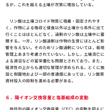
るが，これを越える土壌が次第に増加している。
リン酸は土壌コロイド物質に吸着・固定されやす
く，作物による吸収と侵食以外は土壌から系外に出て
行くことはほとんどなく，過剰のリン酸は土壌中に蓄
積する。一方，リン酸過剰は作物の生育にほとんど影
響を与えない。そのためリン酸過剰については，栽培
管理上あまり考慮されていない。しかし，土壌流亡に
よる湖沼などの富栄養化も問題とされており，また，
経済性の上からも適切な管理が求められる。とくに施
設と樹園地および一部の普通畑にあっては，リン酸質
資材投入の抑制を進める必要がある。
６．陽イオン交換容量と塩基組成の変動
地目別の陽イオン交換容量（CEC）の変動を図６に