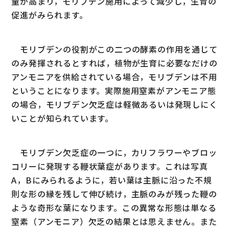
量が高まり，モリブデン施用によって減少し，生育の
促進がみられます。
モリブデンの役割がこの二つの酵素の作用を通じて
のみ発揮されるとすれば，植物が生育に必要なだけの
アンモニアを供給されている場合，モリブデンは不用
ということになります。実際施用窒素がアンモニア態
の場合，モリブデン欠乏症は軽微あるいは発現しにく
いことが知られています。
モリブデン欠乏症の一つに，カリフラワーやブロッ
コリーに発現する鞭状葉症があります。これは写真
A，Bにみられるように，若い葉は主脈に沿った不規
則な形の縁を残して伸び続け，主脈のみが残った鞭の
ような奇形な葉になります。この異常な形態は単なる
窒素（アンモニア）欠乏の結果とは思えません。また