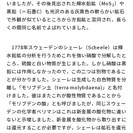
いましたが，その後見出された輝水鉛鉱（MoS
）や
2
黒鉛（＝石墨C）も光沢のある灰黒色の軟らかい鉱石
で外観が似ているところから方鉛鉱と混同され，長ら
くの間同じ名前でよばれていました。
1778年スウェーデンのシェーレ（Scheele）は輝
水鉛鉱の分析を行うためこれを強い硝酸で分解したと
ころ，硫酸と白い物質が生じました。しかし硝酸は黒
鉛には作用しなかったので，この二つは別物であるこ
とが分かりました。シェーレは生成した白色物質を分
離し「モリブデン土（terra molybdaena)」と名付
けました。彼はまたこれが酸性物質であることから
「モリブデンの酸」とも呼びましたが，同じスウェー
デンの化学者べリマンはこれは新金属の酸化物に違い
ないと示唆しました。新金属を酸化物から取り出すに
は還元することが必要ですが，シェーレは鉱石を還元