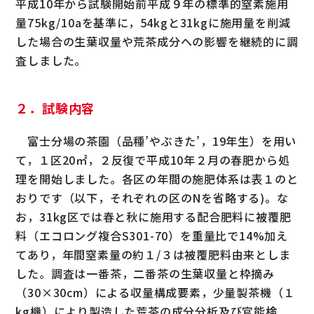
平成10年から試験開始前平成９年の標準的窒素施用
量75kg/10aを基準に，54kgと31kgに施用量を削減
した場合の生葉収量や荒茶成分への影響を継続的に調
査しました。
２．試験内容
富士分場の茶園（品種’やぶきた’，19年生）を用い
て，１区20㎡，２反復で平成10年２月の春肥から処
理を開始しました。各区の年間の施肥体系は表１のと
おりです（以下，それぞれの区のNを省略する)。な
お，31kg区では春と秋に施用する配合肥料に被覆肥
料（エコロング複合S301-70）を重量比で14%加え
てあり，年間窒素量の約１/３は被覆肥料由来としま
した。調査は一番茶，二番茶の生葉収量と枠摘み
（30×30cm）による収量構成要素，少量製茶機（１
kg機）により製造した荒茶の成分分析及び官能検