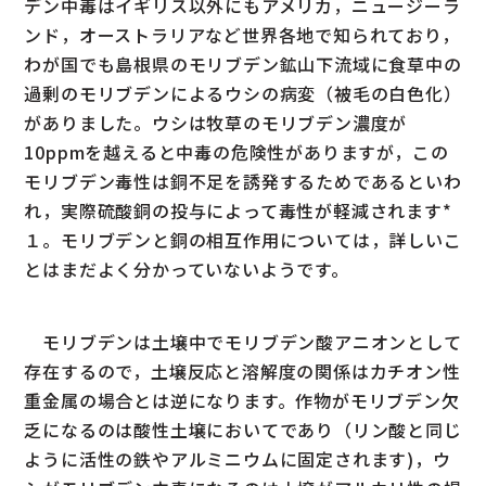
デン中毒はイギリス以外にもアメリカ，ニュージーラ
ンド，オーストラリアなど世界各地で知られており，
わが国でも島根県のモリブデン鉱山下流域に食草中の
過剰のモリブデンによるウシの病変（被毛の白色化）
がありました。ウシは牧草のモリブデン濃度が
10ppmを越えると中毒の危険性がありますが，この
モリブデン毒性は銅不足を誘発するためであるといわ
れ，実際硫酸銅の投与によって毒性が軽減されます*
１。モリブデンと銅の相互作用については，詳しいこ
とはまだよく分かっていないようです。
モリブデンは土壌中でモリブデン酸アニオンとして
存在するので，土壌反応と溶解度の関係はカチオン性
重金属の場合とは逆になります。作物がモリブデン欠
乏になるのは酸性土壌においてであり（リン酸と同じ
ように活性の鉄やアルミニウムに固定されます)，ウ