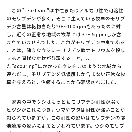
この”teart soil”は中性またはアルカリ性で可溶性
のモリブデンが多く，そこに生えている牧草のモリブ
デン含量は乾物当たり20～100ppmもあったのに対
し，近くの正常な地域の牧草には３～５ppmしか含
まれていませんでした。これがモリブデン中毒である
ことは，健康なウシにモリブデン酸ナトリウムを投与
すると同様な症状が発現すること，ま
た”scouring”にかかったウシをこのような地域から
連れだし，モリブデンを低濃度しか含まない正常な牧
草を与えると，治癒することから確認されました。
家畜の中でウシはもっともモリブデン耐性が弱く，
ヒツジがこれにつぎ，ウマやブタは耐性が強いことが
知られていますが，この耐性の違いはモリブデンの排
池速度の違いによるといわれています。ウシのモリブ