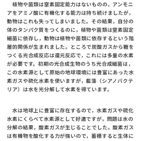
植物や菌類は窒素固定能力はないものの，アンモニ
アをアミノ酸に有機化する能力は持ち続けましたが，
動物はこれも失ってしまいました。その結果，自分の
体のタンパク質をつくるのに，植物や菌類は窒素固定
細菌に依存し，動物は植物や菌類に依存するという階
層的関係が生まれました。ところで炭酸ガスから糖を
つくる光合成反応は還元反応で，これには多量の水素
が必要です。初期の光合成生物のうち光合成細菌は，
この水素源として原始の地球環境には豊富にあった水
素ガスや硫化水素を使いますが，藍藻（シアノバクテ
リア）は水を光分解して水素を得ています。
水は地球上に豊富に存在するので，水素ガスや硫化
水素にくらべて水素源として好適ですが，問題は水の
分解の結果，酸素ガスが生じることでした。酸素ガス
は有機物を酸化する力が強いので，蓄積すると生体に