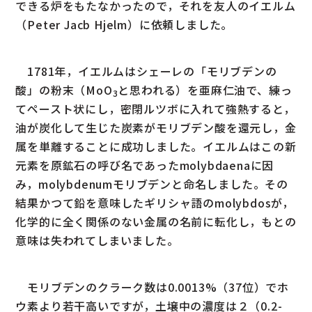
できる炉をもたなかったので，それを友人のイエルム
（Peter Jacb Hjelm）に依頼しました。
1781年，イエルムはシェーレの「モリブデンの
酸」の粉末（MoO
と思われる）を亜麻仁油で、練っ
3
てペースト状にし，密閉ルツボに入れて強熱すると，
油が炭化して生じた炭素がモリブデン酸を還元し，金
属を単離することに成功しました。イエルムはこの新
元素を原鉱石の呼び名であったmolybdaenaに因
み，molybdenumモリブデンと命名しました。その
結果かつて鉛を意味したギリシャ語のmolybdosが，
化学的に全く関係のない金属の名前に転化し，もとの
意味は失われてしまいました。
モリブデンのクラーク数は0.0013%（37位）でホ
ウ素より若干高いですが，土壌中の濃度は２（0.2-