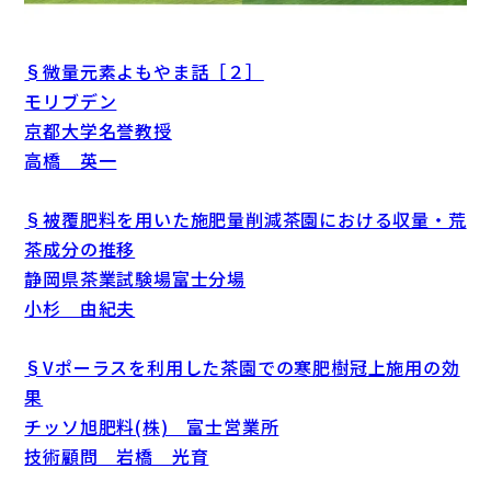
§微量元素よもやま話［２］
モリブデン
京都大学名誉教授
高橋 英一
§被覆肥料を用いた施肥量削減茶園における収量・荒
茶成分の推移
静岡県茶業試験場富士分場
小杉 由紀夫
§Vポーラスを利用した茶園での寒肥樹冠上施用の効
果
チッソ旭肥料(株) 富士営業所
技術顧問 岩橋 光育