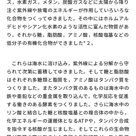
ス，水素ガス，メタン，炭酸ガスなどに太陽から降り
注ぐ紫外線や放電のエネルギーが作用していろいろな
化合物をつくってゆきました。その中にはホルムアル
デヒドやシアン化水素のような活性に富んだ物質があ
り，それから糖，脂肪酸，アミノ酸，核酸塩基などの
低分子の有機化合物ができました*２。
これらは海水に溶け込み，紫外線による分解から守
られて次第に蓄積してゆきました。そして糖と脂肪酸
はそれぞれ多糖類と脂質を，アミノ酸はタンパク質を
つくりました。またタンパク質のあるものは海水中の
鉄や亜鉛などの重金属を取り込んで，化学反応を促進
する働きのある酵素をつくりました。さらに海水中の
リン酸と結合した糖と核酸塩基との複合体の中から，
化学エネルギーの運搬体となるATPや，タンパク合成
を指令する核酸が生じました。そしてこれらの生命物