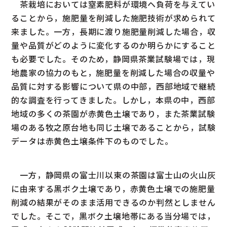
茶栽培においては窒素肥料が環境ヘ負荷を与えてい
ることから，施肥量を削減した施肥技術が求められて
来ました。一方，長期に渡り施肥量削減した場合，収
量や品質がどのように変化するのか明らかにすること
も必要でした。そのため，静岡県茶業試験場では，現
地農家の協力のもと，施肥量を削減した場合の収量や
品質に対する影響について県の中部，西部地域で継続
的な調査を行ってきました。しかし，本県の中，西部
地域の多くの茶園が赤黄色土壌であり，また茶業試験
場のある牧之原台地も同じ土壌であることから，試験
データは赤黄色土壌条件下のものでした。
一方，静岡県の富士川以東の茶園は富士山の火山灰
に由来する黒ボク土壌であり，赤黄色土壌での施肥量
削減の結果がそのまま活用できるのか判然としません
でした。そこで，黒ボク土壌地帯にある当分場では，