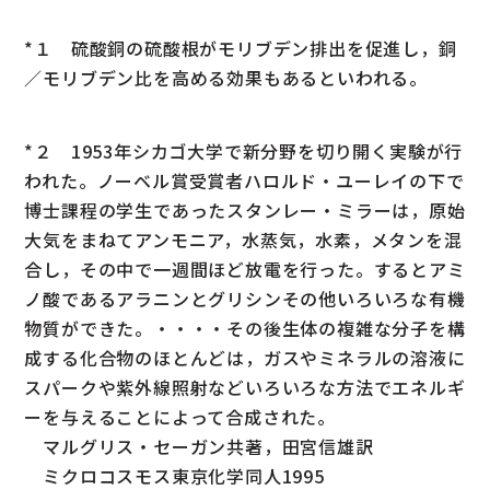
*１ 硫酸銅の硫酸根がモリブデン排出を促進し，銅
／モリブデン比を高める効果もあるといわれる。
*２ 1953年シカゴ大学で新分野を切り開く実験が行
われた。ノーベル賞受賞者ハロルド・ユーレイの下で
博士課程の学生であったスタンレー・ミラーは，原始
大気をまねてアンモニア，水蒸気，水素，メタンを混
合し，その中で一週間ほど放電を行った。するとアミ
ノ酸であるアラニンとグリシンその他いろいろな有機
物質ができた。・・・・その後生体の複雑な分子を構
成する化合物のほとんどは，ガスやミネラルの溶液に
スパークや紫外線照射などいろいろな方法でエネルギ
ーを与えることによって合成された。
マルグリス・セーガン共著，田宮信雄訳
ミクロコスモス東京化学同人1995