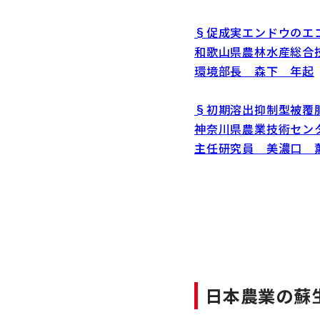
§促成実エンドウのエ
和歌山県農林水産総合
環境部長 森下 年起
§初期溶出抑制型被覆
神奈川県農業技術セン
主任研究員 美濃口 
日本農業の蘇