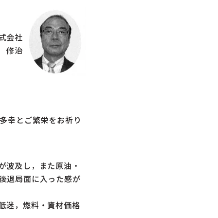
式会社
 修治
多幸とご繁栄をお祈り
が波及し，また原油・
後退局面に入った感が
低迷，燃料・資材価格