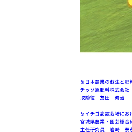
§日本農業の蘇生と肥
チッソ旭肥料株式会社
取締役 友田 修治
§イチゴ高設栽培にお
宮城県農業・園芸総合
主任研究員 岩崎 泰