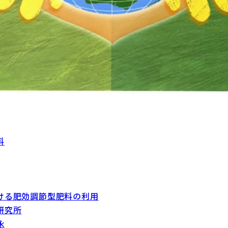
料
ける肥効調節型肥料の利用
研究所
永