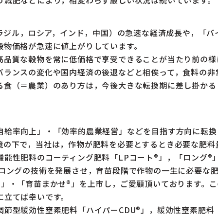
ブラジル，ロシア，インド，中国）の急速な経済成長や，「バ
穀物価格が急速に値上がりしています。
品質な穀物を常に低価格で享受できることが当たり前の様
バランスの変化や国内経済の後退などと相俟って，食料の非
る食（＝農業）のあり方は，今後大きな転換期に差し掛かる
給率向上」・「効率的農業経営」などを目指す方向に転換
境の下で，当社は，作物が肥料を必要とするとき必要な肥料
機能性肥料のコーティング肥料「LPコート®」，「ロング®
・ロングの技術を発展させ，育苗段階で作物の一生に必要な
®」・「育苗まかせ®」を上市し，ご愛顧頂いております。
に立てば幸いです。
節型緩効性窒素肥料「ハイパーCDU®」，緩効性窒素肥料「