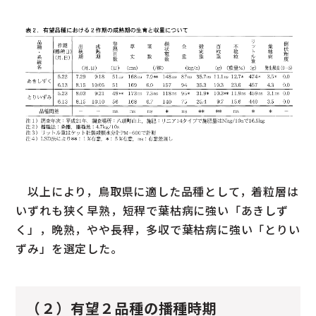
以上により，鳥取県に適した品種として，着粒層は
いずれも狭く早熟，短稈で葉枯病に強い「あきしず
く」，晩熟，やや長稈，多収で葉枯病に強い「とりい
ずみ」を選定した。
（２）有望２品種の播種時期