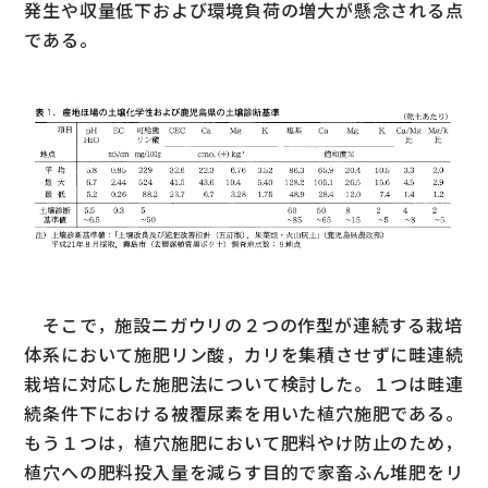
発生や収量低下および環境負荷の増大が懸念される点
である。
そこで，施設ニガウリの２つの作型が連続する栽培
体系において施肥リン酸，カリを集積させずに畦連続
栽培に対応した施肥法について検討した。１つは畦連
続条件下における被覆尿素を用いた植穴施肥である。
もう１つは，植穴施肥において肥料やけ防止のため，
植穴への肥料投入量を減らす目的で家畜ふん堆肥をリ