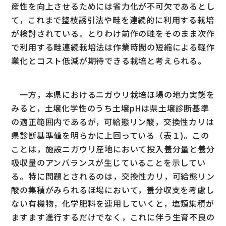
産性を向上させるためには省力化が不可欠であるとし
て，これまで整枝誘引法や畦を連続的に利用する栽培
が検討されている。とりわけ前作の畦をそのまま次作
で利用する畦連続栽培法は作業時間の短縮による軽作
業化とコスト低減が期待できる栽培と考えられる。
一方，本県におけるニガウリ栽培ほ場の地力実態を
みると，土壌化学性のうち土壌pHは県土壌診断基準
の適正範囲内であるが，可給態リン酸，交換性カリは
県診断基準値を明らかに上回っている（表１)。この
ことは，施設ニガウリ産地において投入養分量と養分
吸収量のアンバランスが生じていることを示してい
る。特に問題とされるのは，交換性カリ，可給態リン
酸の集積がみられるほ場において，養分収支を考慮し
ない有機物，化学肥料を連用していくと，塩類集積が
ますます進行するだけでなく，これに伴う生育不良の