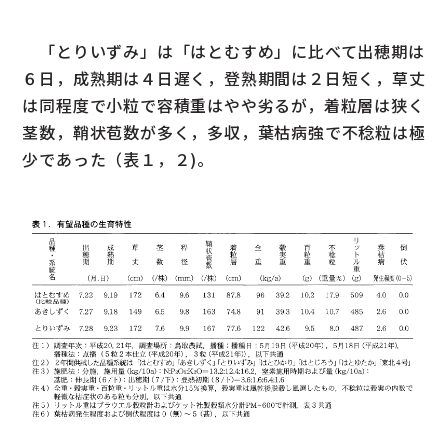
「とりいずみ」は「はとむすめ」に比べて出穂期は
６日，成熟期は４日遅く，登熟期間は２日短く，草丈
は同程度で小粒で容積重はやや劣るが，着粒層は狭く
茎数，鞘状苞数が多く，多収，葉枯病強で不稔粒は極
少であった（表１，２)。