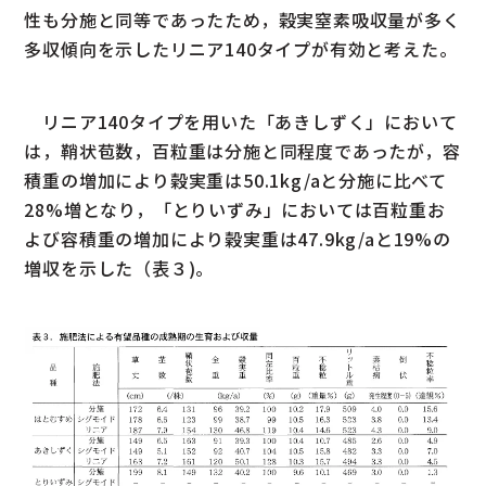
性も分施と同等であったため，穀実窒素吸収量が多く
多収傾向を示したリニア140タイプが有効と考えた。
リニア140タイプを用いた「あきしずく」において
は，鞘状苞数，百粒重は分施と同程度であったが，容
積重の増加により穀実重は50.1kg/aと分施に比べて
28%増となり，「とりいずみ」においては百粒重お
よび容積重の増加により穀実重は47.9kg/aと19%の
増収を示した（表３)。