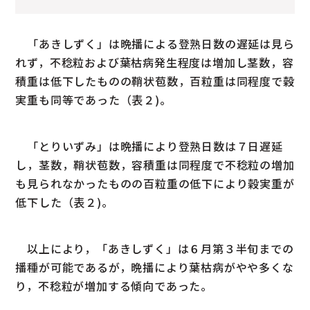
「あきしずく」は晩播による登熟日数の遅延は見ら
れず，不稔粒および葉枯病発生程度は増加し茎数，容
積重は低下したものの鞘状苞数，百粒重は同程度で穀
実重も同等であった（表２)。
「とりいずみ」は晩播により登熟日数は７日遅延
し，茎数，鞘状苞数，容積重は同程度で不稔粒の増加
も見られなかったものの百粒重の低下により穀実重が
低下した（表２)。
以上により，「あきしずく」は６月第３半旬までの
播種が可能であるが，晩播により葉枯病がやや多くな
り，不稔粒が増加する傾向であった。