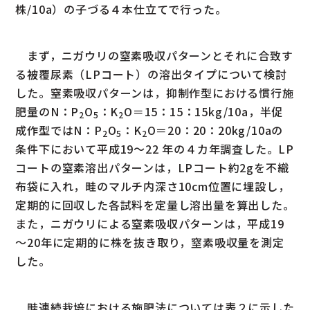
株/10a）の子づる４本仕立てで行った。
まず，ニガウリの窒素吸収パターンとそれに合致す
る被覆尿素（LPコート）の溶出タイプについて検討
した。窒素吸収パターンは，抑制作型における慣行施
肥量のN：P
O
：K
O＝15：15：15kg/10a，半促
2
5
2
成作型ではN：P
O
：K
O＝20：20：20kg/10aの
2
5
2
条件下において平成19～22 年の４カ年調査した。LP
コートの窒素溶出パターンは，LPコート約2gを不織
布袋に入れ，畦のマルチ内深さ10cm位置に埋設し，
定期的に回収した各試料を定量し溶出量を算出した。
また，ニガウリによる窒素吸収パターンは，平成19
～20年に定期的に株を抜き取り，窒素吸収量を測定
した。
畦連続栽培における施肥法については表２に示した