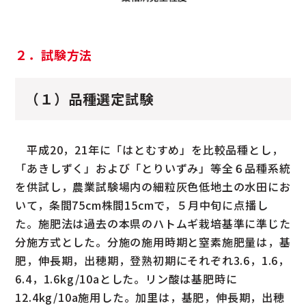
２．試験方法
（１）品種選定試験
平成20，21年に「はとむすめ」を比較品種とし，
「あきしずく」および「とりいずみ」等全６品種系統
を供試し，農業試験場内の細粒灰色低地土の水田にお
いて，条間75cm株間15cmで，５月中旬に点播し
た。施肥法は過去の本県のハトムギ栽培基準に準じた
分施方式とした。分施の施用時期と窒素施肥量は，基
肥，伸長期，出穂期，登熟初期にそれぞれ3.6，1.6，
6.4，1.6kg/10aとした。リン酸は基肥時に
12.4kg/10a施用した。加里は，基肥，伸長期，出穂