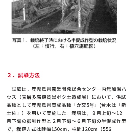
２．試験方法
試験は，鹿児島県農業開発総合センター内無加温ハ
ウス（表層多腐植質黒ボク土造成層）において，供試
品種として鹿児島県育成品種「か交5号」(台木は「新
土佐」）を用いて実施した。栽培は，９月上旬～12
月下旬の抑制作型と２月下旬～６月下旬の半促成作型
で，栽植方式は畦幅150cm，株間120cm（556