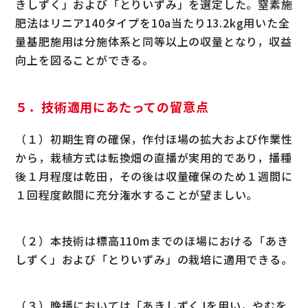
きしずく」および「とりいずみ」を選定した。窒素施
肥法はリニア140タイプを10a当たり13.2kg用いた全
量基肥施用は分施体系と同等以上の収量となり，収益
向上を図ることができる。
５．技術適用にあたっての留意点
（１）初期生育の確保，作付ほ場の拡大および作業性
から，栽植方式は転換畑の直播が実用的であり，播種
後１月程度は乾田，その後は収量確保のため１週間に
１回程度畝間に充分潅水することが望ましい。
（２）本技術は標高110mまでのほ場における「あき
しずく」および「とりいずみ」の栽培に適用できる。
（３）晩播においては「あきしずくJを用い，やむを