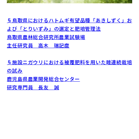
§鳥取県におけるハトムギ有望品種「あきしずく」お
よび「とりいずみ」の選定と肥培管理法
鳥取県農林総合研究所農業試験場
主任研究員 高木 瑞記麿
§施設ニガウリにおける被覆肥料を用いた畦連続栽培
の試み
鹿児島県農業開発総合センター
研究専門員 長友 誠