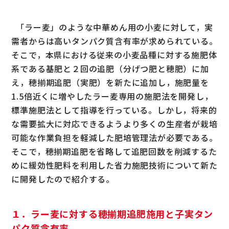
｢ラー麦」のような中華めん用の小麦に対して，実
需者からは高いタンパク質含有率が求められている。
そこで，本県における従来の小麦品種に対する施肥体
系である基肥と２回の追肥（分げつ肥と穂肥）に加
え，穂揃期追肥（実肥）を新たに追加し，施肥量を
1.5倍近くに増やしたラー麦専用の施肥法を開発し，
標準施肥法として指導を行っている。しかし，将来的
な需要拡大に対応できるようより多くの生産者が栽培
可能な作業負担を軽減した肥培管理法が必要である。
そこで，穂揃期追肥を省略して追肥回数を削減するた
めに緩効性肥料を利用した省力施肥技術について新た
に開発したので紹介する。
１．ラー麦に対する穂揃期追肥施用と子実タン
パク質含有率