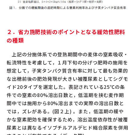
２．省力施肥技術のポイントとなる緩効性肥料
の種類
上記の分施体系での登熟期間中の麦体の窒素吸収・
転流特性を考慮して，１月下旬の分げつ肥時の施用を
想定して，子実タンパク質含有率に対して最も効果的
な出穂前後の肥効発現が大きい被覆尿素としてシグモ
イド20タイプを選定した。表記されている25℃の条
件での窒素の80%溶出日数と，低温期を挟む麦作期
間中では施用から80%溶出までの実際の溶出日数と
では，ズレがある。(図２上) 。また，低温期の緩や
かな窒素肥効を確保するため，溶出温度依存性が被覆
尿素とは異なるイソブチルアルデヒド縮合尿素を併用