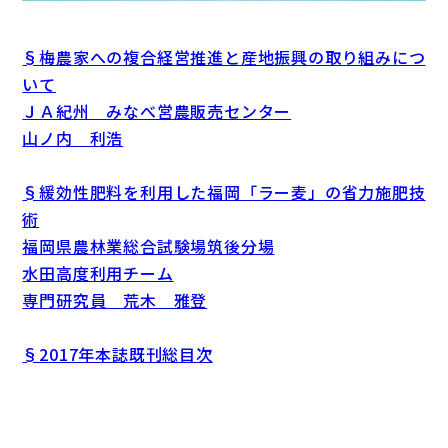
§梅農家への複合経営推進と産地振興の取り組みにつ
いて
ＪＡ紀州 みなべ営農販売センター
山ノ内 利浩
§緩効性肥料を利用した福岡「ラー麦」の省力施肥技
術
福岡県農林業総合試験場筑後分場
水田高度利用チーム
専門研究員 荒木 雅登
§2017年本誌既刊総目次