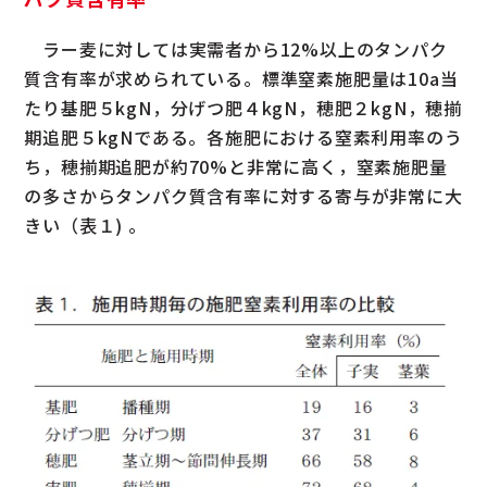
ラー麦に対しては実需者から12%以上のタンパク
質含有率が求められている。標準窒素施肥量は10a当
たり基肥５kgN，分げつ肥４kgN，穂肥２kgN，穂揃
期追肥５kgNである。各施肥における窒素利用率のう
ち，穂揃期追肥が約70%と非常に高く，窒素施肥量
の多さからタンパク質含有率に対する寄与が非常に大
きい（表１) 。