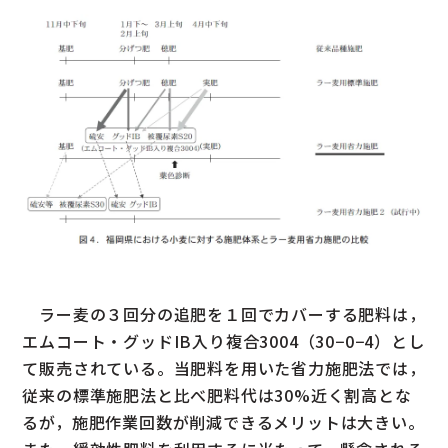
ラー麦の３回分の追肥を１回でカバーする肥料は，
エムコート・グッドIB入り複合3004（30−0−4）とし
て販売されている。当肥料を用いた省力施肥法では，
従来の標準施肥法と比べ肥料代は30%近く割高とな
るが，施肥作業回数が削減できるメリットは大きい。