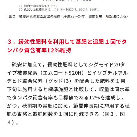
３．緩効性肥料を利用して基肥と追肥１回でタ
ンパク質含有率12%維持
硫安に加えて，緩効性肥料としてシグモイド20タ
イプ被覆尿素（エムコートS20H）とイソブチルアル
デヒド縮合尿素（グッドIB）を配合した肥料を１月
下旬に施用すると標準施肥と比較して，収量は同水準
でタンパク質含有率も目標値である12%を達成し，
かつ，穂揃期の実肥に加え，節間伸長期に施用する穂
肥の省略と追肥回数を１回に削減できる（図３，図
４) 。