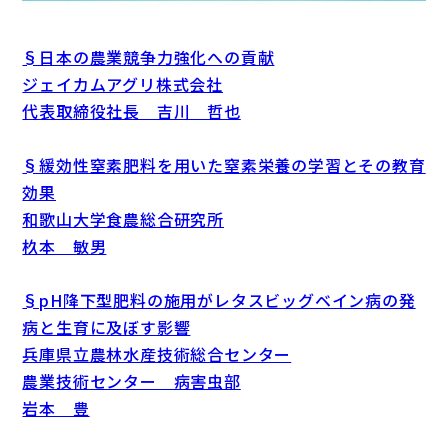
§日本の農業競争力強化への貢献
ジェイカムアグリ株式会社
代表取締役社長 吉川 哲也
§緩効性窒素肥料を用いた窒素栄養の学習とその教育
効果
和歌山大学食農総合研究所
杦本 敏男
§pH降下型肥料の施用がレタスビッグベイン病の発
病と生育に及ぼす影響
兵庫県立農林水産技術総合センター
農業技術センター 病害虫部
岩本 豊