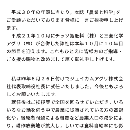
平成３０年の年頭に当たり，本誌「農業と科学｣を
ご愛顧いただいております皆様に一言ご挨拶申し上げ
ます。
平成２１年１０月にチッソ旭肥料（株）と三菱化学
アグリ（株）が合併した弊社は本年１０月に１０年目
の節目を迎えます。これもひとえに皆様方のご指導・
ご支援の賜物と改めまして厚く御礼申し上げます。
私は昨年６月２６日付けでジェイカムアグリ株式会
社代表取締役社長に就任いたしました。今後ともよろ
しくお願いいたします。
就任後はご挨拶等で全国を回らせていただき，いろ
いろなお話を伺う中で農業に従事されている方の高齢
化や，後継者問題による離農など農業人口の減少によ
り，耕作放棄地が拡大し，しいては食料自給率にも影