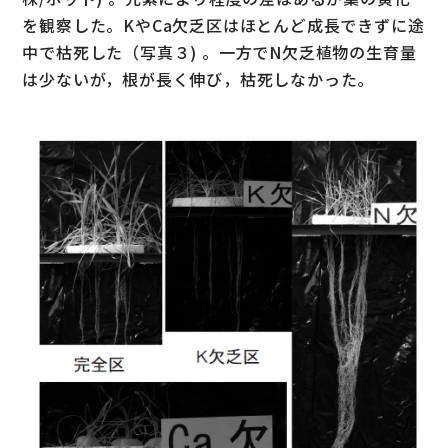
を観察した。KやCa欠乏区はほとんど成長できずに途
中で枯死した（写真３) 。一方でN欠乏植物の生育量
は少ないが，根が長く伸び，枯死しなかった。