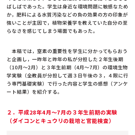
ばしばであった。学生は身近な環境問題に敏感なため
か，肥料による水質汚染などの負の効果の方の印象が
強いことが主因で，植物栄養学を教えていた自分の至
らなさを感じてしまう場面でもあった。
本稿では，窒素の重要性を学生に分かってもらおう
と企画し，一昨年と昨年の私が分担した２年生後期
（10月〜2月）と３年生前期（4月〜7月）の環境生物
学実験（全教員が分担して週３日午後の３，４限に行
う専門基礎実験）で行った内容と学生の感想（アンケ
ート結果）を紹介する。
２．平成28年4月〜7月の３年生前期の実験
（ダイコンとキュウリの栽培と官能検査）