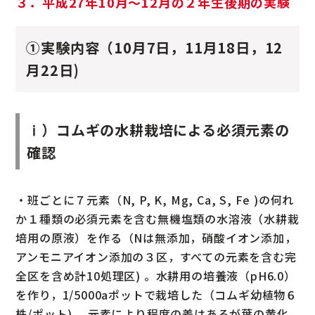
３．平成27年10月〜12月の２年生後期の実験
①実験内容（10月7日，11月18日，12
月22日)
ⅰ）コムギの水耕栽培による必須元素の
確認
・班ごとに７元素（N, P, K, Mg, Ca, S, Fe )の何れ
か１種類の必須元素を含む無機塩類の水溶液（水耕栽
培用の原液）を作る（Nは無添加，硝酸イオン添加，
アンモニアイオン添加の３区，すべての元素を含む完
全区を含め計10処理区) 。水耕用の培養液（pH6.0）
を作り，1/5000aポットで栽培した（コムギ幼植物６
株/ポット) 。元素により程度の差はあるが葉の黄化