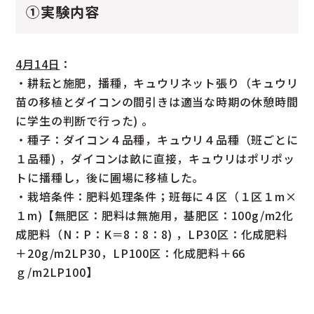
①実験内容
4月14日
：
・耕耘と施肥，播種，キュウリネット張り（キュウリ
苗の移植とダイコンの間引きは適当な時期の休憩時間
に学生の判断で行った) 。
・種子：ダイコン４品種，キュウリ４品種（班ごとに
１品種) ，ダイコンは畝に直接，キュウリはポリポッ
トに播種し，後に圃場に移植した。
・栽培条件：肥料処理条件；班毎に４区（１区１m×
１m)【無肥区：肥料は無施用，基肥区：100g/m2化
成肥料（N：P：K＝8：8：8) ，LP30区：化成肥料
＋20g/m2LP30，LP100区：化成肥料＋66
ｇ/m2LP100】