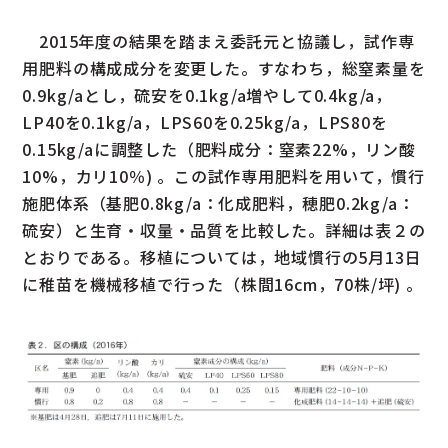
2015年度の結果を踏まえ委託元と協議し，試作専
用肥料の構成成分を変更した。すなわち，総窒素量を
0.9kg/aとし，硫安を0.1kg/a増やして0.4kg/a，
LP40を0.1kg/a，LPS60を0.25kg/a，LPS80を
0.15kg/aに調整した（肥料成分：窒素22%，リン酸
10%，カリ10％) 。この試作専用肥料を用いて，慣行
施肥体系（基肥0.8kg/a：化成肥料，穂肥0.2kg/a：
硫安）と生育・収量・品質を比較した。詳細は表２の
とおりである。移植については，地域慣行の5月13日
に稚苗を機械移植で行った（株間16cm，70株/坪) 。