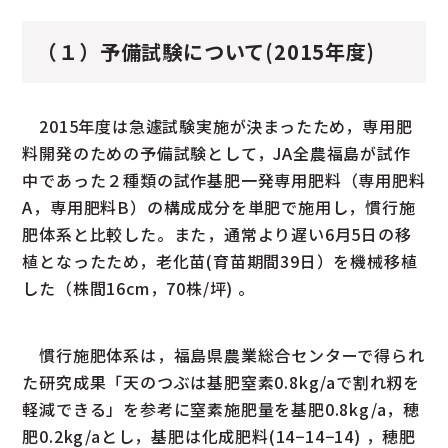
（１）予備試験について(2015年度)
2015年度は急遽試験実施が決まったため，専用肥
料開発のための予備試験として，JA全農福島が試作
中であった２種類の試作基肥一発専用肥料（専用肥料
A，専用肥料B）の構成成分を単肥で施用し，慣行施
肥体系と比較した。また，通常より遅い6月5日の移
植となったため，老化苗(育苗期間39日）を機械移植
した（株間16cm，70株/坪) 。
慣行施肥体系は，福島県農業総合センターで得られ
た研究成果「天のつぶは基肥窒素0.8kg/aで割れ籾を
軽減できる」を参考に窒素施肥量を基肥0.8kg/a，穂
肥0.2kg/aとし，基肥は化成肥料(14−14−14) ，穂肥