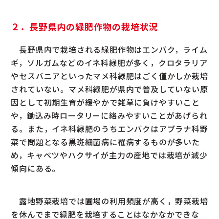
２．長野県内の緑肥作物の栽培状況
長野県内で栽培される緑肥作物はエンバク，ライム
ギ，ソルガムなどのイネ科緑肥が多く，クロタラリア
やセスバニアといったマメ科緑肥はごく僅かしか栽培
されていない。マメ科緑肥が県内で普及していない原
因として初期生育が緩やかで雑草に負けやすいこと
や，鋤込み時ロータリーに絡みやすいことがあげられ
る。また，イネ科緑肥のうちエンバクはアブラナ科野
菜で問題となる黒斑細菌病に罹病するものが多いた
め，キャベツやハクサイが主力の産地では栽培が減少
傾向にある。
露地野菜栽培では圃場の利用頻度が高く，野菜栽培
を休んでまで緑肥を栽培することはなかなかできな