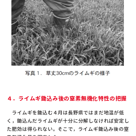
４．ライムギ鋤込み後の窒素無機化特性の把握
ライムギを鋤込む４月は長野県ではまだ地温が低
く，鋤込んだライムギが十分に分解しなければ安定し
た肥効は得られない。そこで，ライムギ鋤込み後の窒