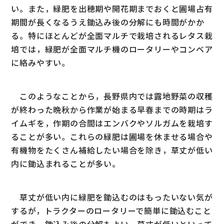
い。また，緑肥を出穂期や開花期までおくと圃場占有
期間が長くなるうえ鋤込み後の分解にも時間がかか
る。特にほとんどが全面マルチで栽培されるレタス栽
培では，緑肥が全面マルチ機のロータリーやコンベア
に絡みやすい。
このようなことから，長野県内では露地野菜の収穫
が終わった晩秋から作業が始まる早春までの時期はラ
イムギを，作期の合間はエンバクやソルガムを栽培す
ることが多い。これらの緑肥は圃場を休ませる場合や
有機物をたくさん補給したい場合を除き，草丈が低い
内に鋤込まれることが多い。
草丈が低い内に緑肥を鋤込むのはもったいない気が
するが，トラクターのロータリーで簡単に鋤込むこと
ができ，鋤込み後の分解もよい。草丈が低いといって