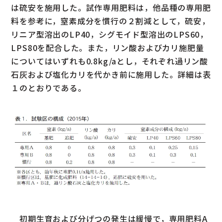
は硫安を施用した。試作専用肥料は，他品種の専用肥
料を参考に，窒素成分を慣行の２割減として，硫安，
リニア型溶出のLP40，シグモイド型溶出のLPS60，
LPS80を配合した。また，リン酸およびカリ施肥量
についてはいずれも0.8kg/aとし，それぞれ過リン酸
石灰および塩化カリを代かき前に施用した。詳細は表
１のとおりである。
初期生育および分げつの発生は緩慢で，専用肥料A