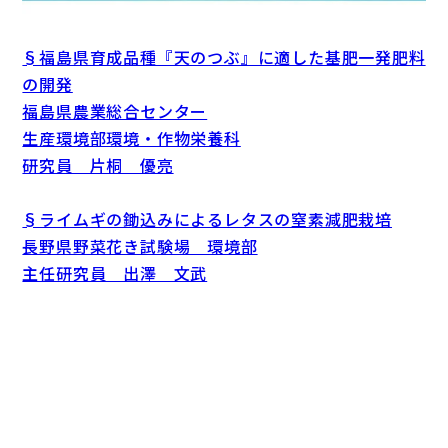
§福島県育成品種『天のつぶ』に適した基肥一発肥料
の開発
福島県農業総合センター
生産環境部環境・作物栄養科
研究員 片桐 優亮
§ライムギの鋤込みによるレタスの窒素減肥栽培
長野県野菜花き試験場 環境部
主任研究員 出澤 文武