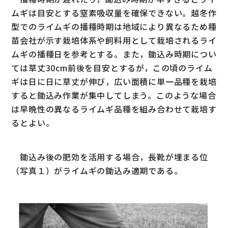
ムギは目安とする窒素吸収量を確保できない。越冬作
型でのライムギの播種時期は地域により異なるため種
苗会社が示す栽培体系や飼料用として栽培されるライ
ムギの播種日を参考とする。また，鋤込み時期につい
ては草丈30cm前後を目安とするが，この頃のライム
ギは日に日に草丈が伸び，広い面積に単一品種を栽培
すると鋤込み作業が集中してしまう。このような場合
は早晩性の異なるライムギ品種を組み合わせて栽培す
るとよい。
鋤込み後の肥効を活用する場合，長靴が埋まる位
（写真１）がライムギの鋤込み適期である。