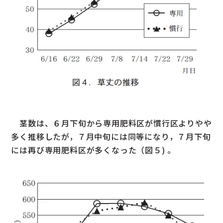
茎数は、６月下旬から専用肥料区が慣行区よりやや
多く推移したが，７月中旬には同等になり，７月下旬
には再び専用肥料区が多くなった（図５) 。