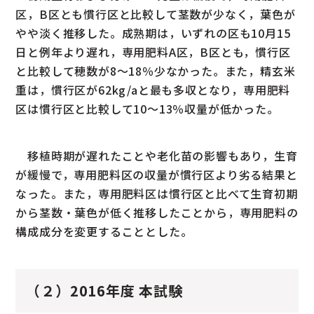
区，B区とも慣行区と比較して茎数が少なく，葉色が
やや淡く推移した。成熟期は，いずれの区も10月15
日と例年より遅れ，専用肥料A区，B区とも，慣行区
と比較して穂数が8〜18％少なかった。また，精玄米
重は，慣行区が62kg/aと最も多収となり，専用肥料
区は慣行区と比較して10〜13％収量が低かった。
移植時期が遅れたことや老化苗の影響もあり，生育
が緩慢で，専用肥料区の収量が慣行区より劣る結果と
なった。また，専用肥料区は慣行区と比べて生育初期
から茎数・葉色が低く推移したことから，専用肥料の
構成成分を変更することとした。
（２）2016年度 本試験