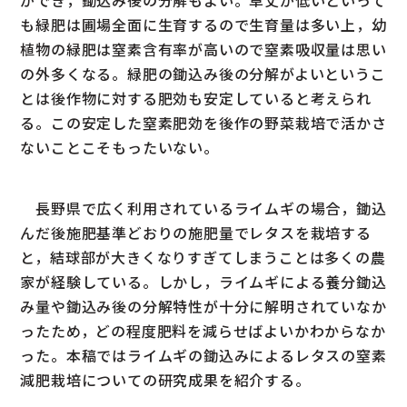
も緑肥は圃場全面に生育するので生育量は多い上，幼
植物の緑肥は窒素含有率が高いので窒素吸収量は思い
の外多くなる。緑肥の鋤込み後の分解がよいというこ
とは後作物に対する肥効も安定していると考えられ
る。この安定した窒素肥効を後作の野菜栽培で活かさ
ないことこそもったいない。
長野県で広く利用されているライムギの場合，鋤込
んだ後施肥基準どおりの施肥量でレタスを栽培する
と，結球部が大きくなりすぎてしまうことは多くの農
家が経験している。しかし，ライムギによる養分鋤込
み量や鋤込み後の分解特性が十分に解明されていなか
ったため，どの程度肥料を減らせばよいかわからなか
った。本稿ではライムギの鋤込みによるレタスの窒素
減肥栽培についての研究成果を紹介する。