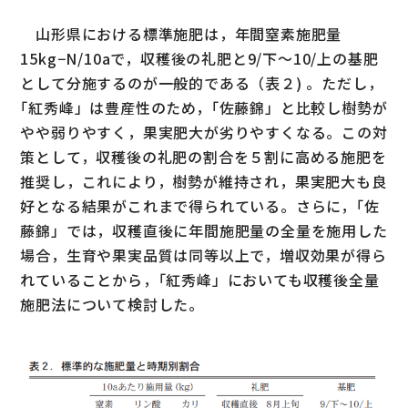
山形県における標準施肥は，年間窒素施肥量
15kg−N/10aで，収穫後の礼肥と9/下〜10/上の基肥
として分施するのが一般的である（表２) 。ただし，
｢紅秀峰」は豊産性のため，｢佐藤錦」と比較し樹勢が
やや弱りやすく，果実肥大が劣りやすくなる。この対
策として，収穫後の礼肥の割合を５割に高める施肥を
推奨し，これにより，樹勢が維持され，果実肥大も良
好となる結果がこれまで得られている。さらに，｢佐
藤錦」では，収穫直後に年間施肥量の全量を施用した
場合，生育や果実品質は同等以上で，増収効果が得ら
れていることから，｢紅秀峰」においても収穫後全量
施肥法について検討した。