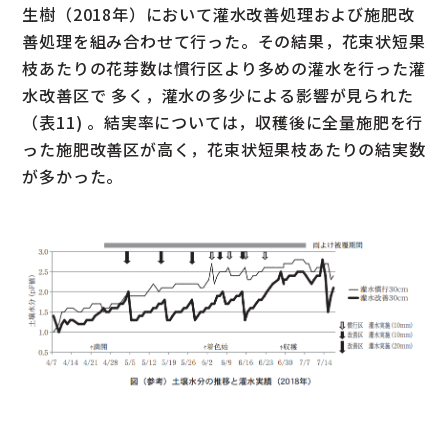
生樹（2018年）において灌水改善処理および施肥改
善処理を組み合わせて行った。その結果，花束状短果
枝あたりの花芽数は慣行区より多めの灌水を行った灌
水改善区で 多く，灌水の多少による影響が見られた
（表11) 。結実率については，収穫後に全量施肥を行
った施肥改善区が高く，花束状短果枝あたりの結実数
が多かった。