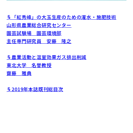
§「紅秀峰」の大玉生産のための灌水・施肥技術
山形県農業総合研究センター
園芸試験場 園芸環境部
主任専門研究員 安藤 隆之
§農業活動と温室効果ガス排出削減
東北大学 名誉教授
齋藤 雅典
§2019年本誌既刊総目次