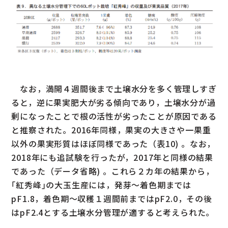
なお，満開４週間後まで土壌水分を多く管理しすぎ
ると，逆に果実肥大が劣る傾向であり，土壌水分が過
剰になったことで根の活性が劣ったことが原因である
と推察された。2016年同様，果実の大きさや一果重
以外の果実形質はほぼ同様であった（表10) 。なお，
2018年にも追試験を行ったが，2017年と同様の結果
であった（データ省略) 。これら２カ年の結果から，
｢紅秀峰｣の大玉生産には，発芽〜着色期までは
pF1.8，着色期〜収穫１週間前まではpF2.0，その後
はpF2.4とする土壌水分管理が適すると考えられた。