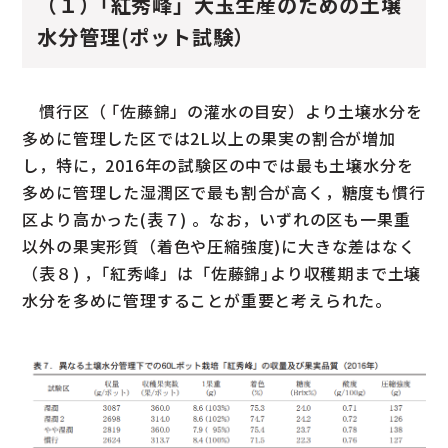
（１）｢紅秀峰」大玉生産のための土壌
水分管理(ポット試験）
慣行区（ ｢佐藤錦」の灌水の目安）より土壌水分を
多めに管理した区では2L以上の果実の割合が増加
し，特に，2016年の試験区の中では最も土壌水分を
多めに管理した湿潤区で最も割合が高く，糖度も慣行
区より高かった(表７) 。なお，いずれの区も一果重
以外の果実形質（着色や圧縮強度)に大きな差はなく
（表８) ，｢紅秀峰」は「佐藤錦｣より収穫期まで土壌
水分を多めに管理することが重要と考えられた。