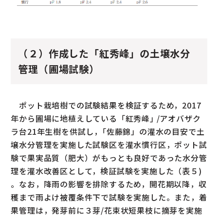
（２）作成した「紅秀峰」の土壌水分
管理（圃場試験）
ポット栽培樹での試験結果を検証するため，2017
年から圃場に地植えしている「紅秀峰｣ /アオバザク
ラ台21年生樹を供試し，｢佐藤錦」の灌水の目安で土
壌水分管理を実施した試験区を灌水慣行区，ポット試
験で果実品質（肥大）がもっとも良好であった水分管
理を灌水改善区として，検証試験を実施した（表５)
。なお，降雨の影響を排除するため，開花期以降，収
穫まで雨よけ被覆条件下で試験を実施した。また，着
果管理は，発芽前に３芽/花束状短果枝に摘芽を実施