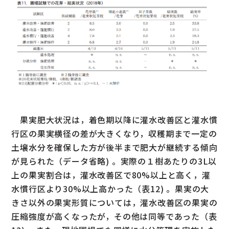
果実肥大状況は，着色期以降に灌水改善区と灌水慣
行区の果実横径の差が大きくなり，収穫期まで一定の
土壌水分を確保した方が後半まで肥大が継続する傾向
が見られた（データ省略) 。実際の１樹あたりの3L以
上の果実割合は，灌水改善区で80%以上と高く，灌
水慣行区より30%以上高かった（表12) 。果実の大
きさ以外の果実形質については，灌水改善区の果実の
圧縮強度が高くなったが，その他は同等であった（表