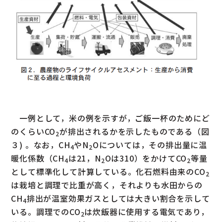
一例として，米の例を示すが，ご飯一杯のためにど
のくらいCO
が排出されるかを示したものである（図
2
３) 。なお，CH
やN
Oについては，その排出量に温
4
2
暖化係数（CH
は21，N
Oは310）をかけてCO
等量
4
2
2
として標準化して計算している。化石燃料由来のCO
2
は栽培と調理で比重が高く，それよりも水田からの
CH
排出が温室効果ガスとしては大きい割合を示して
4
いる。調理でのCO
は炊飯器に使用する電気であり，
2