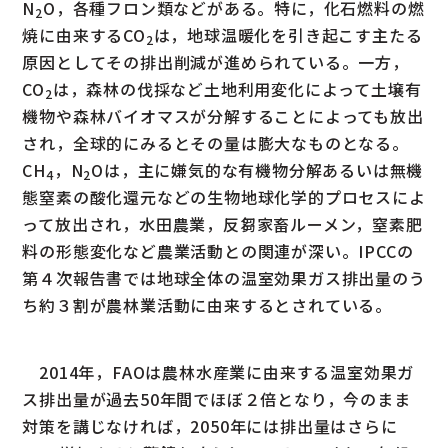
N
O，各種フロン類などがある。特に，化石燃料の燃
2
焼に由来するCO
は，地球温暖化を引き起こす主たる
2
原因としてその排出削減が進められている。一方，
CO
は，森林の伐採など土地利用変化によって土壌有
2
機物や森林バイオマスが分解することによっても放出
され，全球的にみるとその量は膨大なものとなる。
CH
，N
Oは，主に嫌気的な有機物分解あるいは無機
4
2
態窒素の酸化還元などの生物地球化学的プロセスによ
って放出され，水田農業，反芻家畜ルーメン，窒素肥
料の形態変化など農業活動との関連が深い。IPCCの
第４次報告書では地球全体の温室効果ガス排出量のう
ち約３割が農林業活動に由来するとされている。
2014年，FAOは農林水産業に由来する温室効果ガ
ス排出量が過去50年間でほぼ２倍となり，今のまま
対策を講じなければ，2050年には排出量はさらに