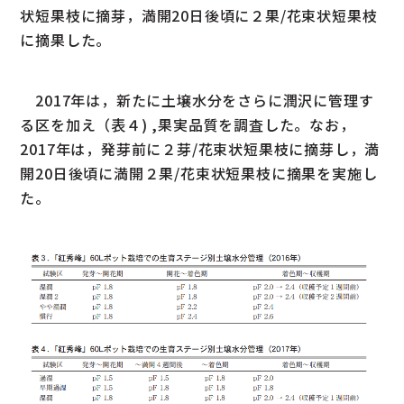
状短果枝に摘芽，満開20日後頃に２果/花束状短果枝
に摘果した。
2017年は，新たに土壌水分をさらに潤沢に管理す
る区を加え（表４) ,果実品質を調査した。なお，
2017年は，発芽前に２芽/花束状短果枝に摘芽し，満
開20日後頃に満開２果/花束状短果枝に摘果を実施し
た。