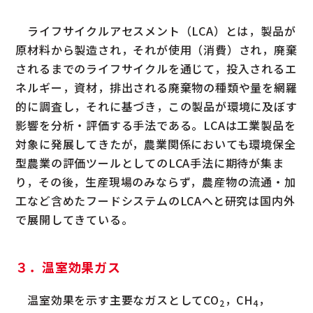
ライフサイクルアセスメント（LCA）とは，製品が
原材料から製造され，それが使用（消費）され，廃棄
されるまでのライフサイクルを通じて，投入されるエ
ネルギー，資材，排出される廃棄物の種類や量を網羅
的に調査し，それに基づき，この製品が環境に及ぼす
影響を分析・評価する手法である。LCAは工業製品を
対象に発展してきたが，農業関係においても環境保全
型農業の評価ツールとしてのLCA手法に期待が集ま
り，その後，生産現場のみならず，農産物の流通・加
工など含めたフードシステムのLCAへと研究は国内外
で展開してきている。
３．温室効果ガス
温室効果を示す主要なガスとしてCO
，CH
，
2
4