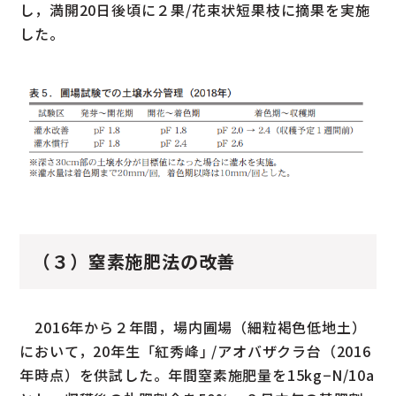
し，満開20日後頃に２果/花束状短果枝に摘果を実施
した。
（３）窒素施肥法の改善
2016年から２年間，場内圃場（細粒褐色低地土）
において，20年生「紅秀峰｣ /アオバザクラ台（2016
年時点）を供試した。年間窒素施肥量を15kg−N/10a