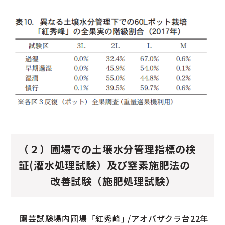
（２）圃場での土壌水分管理指標の検
証(灌水処理試験）及び窒素施肥法の
改善試験（施肥処理試験）
園芸試験場内圃場「紅秀峰｣ /アオバザクラ台22年