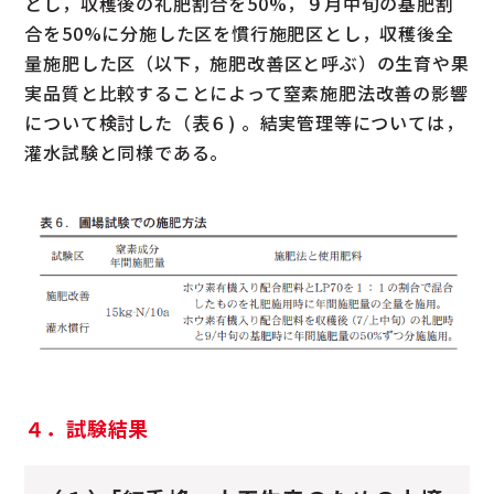
とし，収穫後の礼肥割合を50%，９月中旬の基肥割
合を50%に分施した区を慣行施肥区とし，収穫後全
量施肥した区（以下，施肥改善区と呼ぶ）の生育や果
実品質と比較することによって窒素施肥法改善の影響
について検討した（表６) 。結実管理等については，
灌水試験と同様である。
４．試験結果