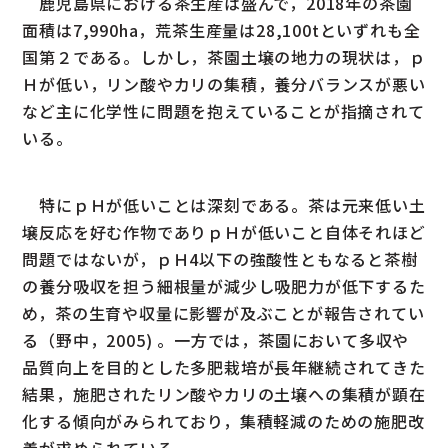
鹿児島県における茶生産は盛んで，2018年の茶園
面積は7,990ha，荒茶生産量は28,100tといずれも全
国第２である。しかし，茶園土壌の地力の現状は，ｐ
Ｈが低い，リン酸やカリの集積，養分バランスが悪い
など主に化学性に問題を抱えていることが指摘されて
いる。
特にｐＨが低いことは深刻である。茶は元来低い土
壌反応を好む作物でありｐＨが低いこと自体それほど
問題ではないが，ｐＨ4以下の強酸性ともなると茶樹
の養分吸収を担う細根量が減少し吸肥力が低下するた
め，茶の生育や収量に影響が及ぶことが報告されてい
る（野中，2005) 。一方では，茶園において多収や
品質向上を目的とした多肥栽培が長年継続されてきた
結果，施肥されたリン酸やカリの土壌への集積が顕在
化する傾向がみられており，集積軽減のための施肥改