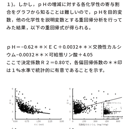
１)。しかし，ｐＨの増減に対する各化学性の寄与割
合をグラフから知ることは難しいので，ｐＨを目的変
数，他の化学性を説明変数とする重回帰分析を行って
みた結果，以下の重回帰式が得られる。
ｐＨ＝−0.62＊＊×ＥＣ＋0.0032＊＊×交換性カルシ
ウム−0.0032＊＊×可給態リン酸＋4.05
ここで決定係数Ｒ２＝0.80で，各偏回帰係数の＊＊印
は１%水準で統計的に有意であることを示す。