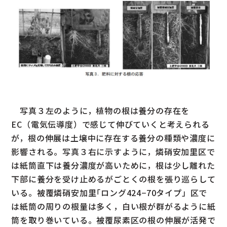
写真３左のように，植物の根は養分の存在を
EC（電気伝導度）で感じて伸びていくと考えられる
が，根の伸展は土壌中に存在する養分の種類や濃度に
影響される。写真３右に示すように，燐硝安加里区で
は紙筒直下は養分濃度が高いために，根は少し離れた
下部に養分を受け止めるがごとくの根を張り巡らして
いる。被覆燐硝安加里｢ロング424−70タイプ」区で
は紙筒の周りの根量は多く，白い根が群がるように紙
筒を取り巻いている。被覆尿素区の根の伸展が活発で