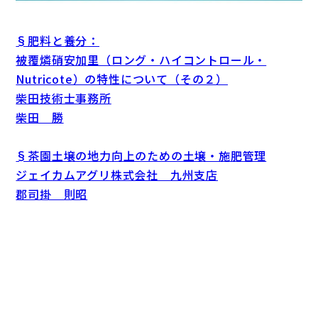
§肥料と養分：
被覆燐硝安加里（ロング・ハイコントロール・
Nutricote）の特性について（その２）
柴田技術士事務所
柴田 勝
§茶園土壌の地力向上のための土壌・施肥管理
ジェイカムアグリ株式会社 九州支店
郡司掛 則昭