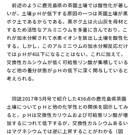
前述のように鹿児島県の茶園土壌では酸性化が著し
いが，土壌ｐＨが低下する原因の一つは茶園土壌が黒
ボク土であるからである。黒ボク土は火山灰を母材と
するため活性なアルミニウムを多量に含んでおり，こ
れが加水分解されて水素イオンを放出し土壌を酸性化
する。しかし，このアルミニウムの加水分解反応だけ
ではｐＨが4以下になることはない。これに加えて，
交換性カルシウムが低く可給態リン酸が集積している
など他の養分状態がｐＨの低下に深く関与していると
考えられる。
同誌2017年5月号で紹介した436点の鹿児島県茶園
土壌についてｐＨと他の化学性との関係を図示してみ
ると，ｐＨは交換性カリウムおよび可給態リン酸が増
加するにつれて低下するが，交換性カルシウムあるい
はマグネシウムでは逆に上昇することがわかる（図