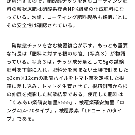
が解消するので，硝酸態チッソを含むコーティング肥
料の粒状原肥は硝酸系複合NPK組成の化成肥料にな
っている。勿論，コーティング肥料製品も銘柄ごとに
その安全性は確認されている。
硝酸態チッソを含む被覆複合が示す，もっとも重要
な特長は「肥料に対する根の応答」(写真３）が物語
っている。写真３は，チッソ成分量として5gの試験
肥料を下部に入れ，肥料分を含まない土壌で封をした
φ3cm×12cmの紙筒パイルをトマト苗を定植した根
箱に差し込み，トマトを生育させて，根箱側面から根
の伸展を撮影した試験結果である。使用した肥料は
「くみあい燐硝安加里S555｣ ，被覆燐硝安加里「ロ
ング424−70タイプ｣ ，被覆尿素「LPコート70タイ
プ」である。