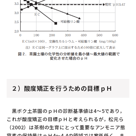
２）酸度矯正を行うための目標ｐＨ
黒ボク土茶園のｐＨの診断基準値は4〜5であり，
これが酸度矯正の目標ｐＨと考えられるが，松元ら
（2002）は茶樹の生育にとって重要なアンモニア態
窒素の保持量はｐＨ4〜4.4の領域では案外低く，ま