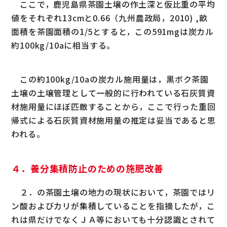
ここで，鹿児島県茶園土壌の作土深と仮比重の平均
値をそれぞれ13cmと0.66（九州農政局，2010) ,畝
面積を茶園面積の1/5とすると，この591mgは炭カル
約100kg/10aに相当する。
この約100kg/10aの炭カル施用量は，黒ボク茶園
土壌の土壌管理として一般的に行われている石灰質資
材施用量にほぼ匹敵することから，ここで行った重回
帰式による石灰質資材施用量の推定は妥当であると思
われる。
４．養分集積防止のための施肥改善
２．の茶園土壌の地力の現状において，茶園ではリ
ン酸およびカリが集積していることを指摘したが，こ
れは県だけでなくＪＡ等においても十分認識とされて