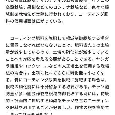
れる隔離床栽培，マルチフィルム被覆栽培，イチゴの
高設栽培，果樹などでのコンテナ栽培など，色々な根
域制御栽培法が実際に行われており，コーティング肥
料の使用場面は広がっている。
コーティング肥料を施肥して根域制御栽培する場合
に留意しなければならないことは，肥料当たりの土壌
量が減少しているので，土壌の硝化能が減少している
ことへの対応を考える必要があることである。ヤシガ
ラ繊維やロックウールなどの人工培土を使用する栽培
法の場合は，土耕に比べてさらに硝化能は小さくな
る。特にコーティング尿素を根域に施肥する場合は，
根域の硝化能には十分留意する必要がある。チッソ施
肥量が多い園芸作物を根域制御栽培する時には，持続
的・計画的に供給する硝酸態チッソを含むコーティン
グ肥料を利用することが好ましい。作物の根を痛めて
しまっては元も子もない。