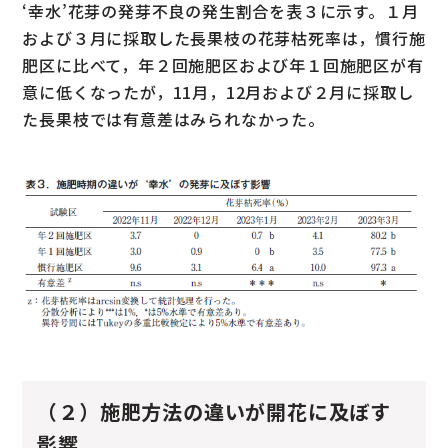
‘幸水’花芽の発芽不良の発生割合を表３に示す。１月
および３月に採取した長果枝の花芽枯死率は，慣行施
肥区に比べて，年２回施肥区および年１回施肥区が有
意に低くなったが，11月，12月および２月に採取し
た長果枝では有意差はみられなかった。
（２）施肥方法の違いが開花に及ぼす
影響