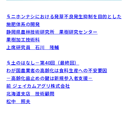
§ニホンナシにおける発芽不良発生抑制を目的とした
施肥体系の開発
静岡県農林技術研究所 果樹研究センター
果樹加工技術科
上席研究員 石川 隆輔
§土のはなし－第40回（最終回）
わが国農業者の高齢化は食料生産への不安要因
－高齢化歯止めの鍵は新規参入者支援－
前 ジェイカムアグリ株式会社
北海道支店 技術顧問
松中 照夫