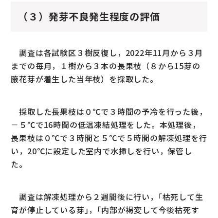
（３）発芽不良発生程度の評価
調査は各試験区３樹反復し，2022年11月から３月
までの毎月，１樹から３本の長果枝（８から15芽の
腋花芽が着生した当年枝）を採取した。
採取した長果枝は０℃で３時間の予冷を行った後，
－５℃で16時間の低温凍結処理をした。本処理後，
長果枝は０℃で３時間と５℃で５時間の解凍処理を行
い，20℃に設定した室内で水挿しを行い，保管し
た。
調査は解凍処理から２週間後に行い，｢枯死して生
育が停止している芽｣，｢内部が褐変して今後枯死す