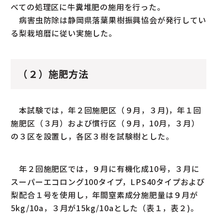
べての処理区に牛糞堆肥の施用を行った。
病害虫防除は静岡県落葉果樹振興協会が発行してい
る梨栽培暦に従い実施した。
（２）施肥方法
本試験では，年２回施肥区（９月，３月)，年１回
施肥区（３月）および慣行区（９月，10月，３月）
の３区を設置し，各区３樹を試験樹とした。
年２回施肥区では，９月に有機化成10号，３月に
スーパーエコロング100タイプ，LPS40タイプおよび
梨配合１号を使用し，年間窒素成分施肥量は９月が
5kg/10a，３月が15kg/10aとした（表１，表２)。