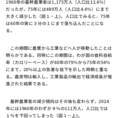
1960年の基幹農業者は1,175万人（人口比12.6％）
だったが，75年には489万人（人口比4.4％）にまで
大きく減少した（図１－上)。人口比でみると，75年
は60年の実に３分の１にまで落ち込んだことにな
る。
この期間に農業から工業などへ人が移動したことは
明らかである。同時にこの期間は，わが国の食料自給
率（カロリーベース）が60年の79％から75年の54％
にまで，20％以上の急激な低下を示した時期と重な
る。農産物は輸入し，工業製品の輸出で経済成長が推
進された結果である。
基幹農業者の減少傾向はその後も変わらず，2024
年には1960年のわずか９％の111万人，人口比では
１％を下回ってしまった（図１－上)。