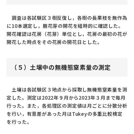
調査は各試験区３樹反復し，各樹の長果枝を無作為
に10本選定し，腋花芽の開花を経時的に確認した。
開花確認は花房（花芽）単位とし，花房の最初の花が
開花した時点をその花房の開花日とした。
（５）土壌中の無機態窒素量の測定
土壌は各試験区３地点から採取し無機態窒素量を測
定した。測定は2022年９月から2023年３月まで毎月
行った。また，各処理区の測定値は月ごとに分散分析
を行い，有意差があった月はTukeyの多重比較検定
を行った。