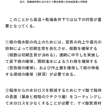
このことから高温＋乾燥条件下では以下の対策が重
要となってくる。
①根の吸水能の向上のためには，苗質の向上や還元の
抑制によって初期生育を良化させ，根数を確保する
（根数は初期生育が決める)，適期に中干しを実施し
て直下根の確保，間断潅水によるうわ根を確保する
（登熟根の確保)，および作土層を確保して根の伸長
する領域の確保（耕深）が必要である。
②稲体からの水分ロスを軽減するためにケイ酸で稲体
の表面（葉身と籾殻のクチクラ層）をコーティングし
て水分ロスを少なくすることが必要で，ケイ酸質資材