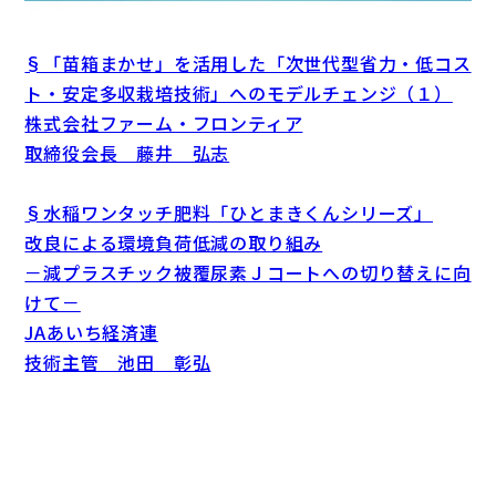
§「苗箱まかせ」を活用した「次世代型省力・低コス
ト・安定多収栽培技術」へのモデルチェンジ（１）
株式会社ファーム・フロンティア
取締役会長 藤井 弘志
§水稲ワンタッチ肥料「ひとまきくんシリーズ」
改良による環境負荷低減の取り組み
－減プラスチック被覆尿素Ｊコートへの切り替えに向
けて－
JAあいち経済連
技術主管 池田 彰弘