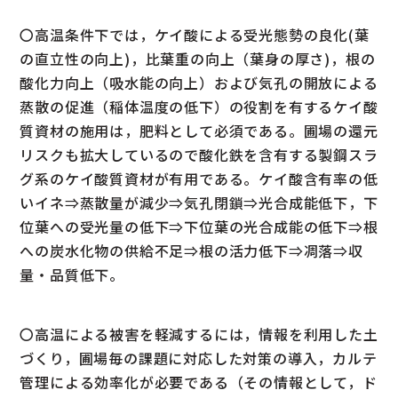
〇高温条件下では，ケイ酸による受光態勢の良化(葉
の直立性の向上)，比葉重の向上（葉身の厚さ)，根の
酸化力向上（吸水能の向上）および気孔の開放による
蒸散の促進（稲体温度の低下）の役割を有するケイ酸
質資材の施用は，肥料として必須である。圃場の還元
リスクも拡大しているので酸化鉄を含有する製鋼スラ
グ系のケイ酸質資材が有用である。ケイ酸含有率の低
いイネ⇒蒸散量が減少⇒気孔閉鎖⇒光合成能低下，下
位葉への受光量の低下⇒下位葉の光合成能の低下⇒根
への炭水化物の供給不足⇒根の活力低下⇒凋落⇒収
量・品質低下。
〇高温による被害を軽減するには，情報を利用した土
づくり，圃場毎の課題に対応した対策の導入，カルテ
管理による効率化が必要である（その情報として，ド