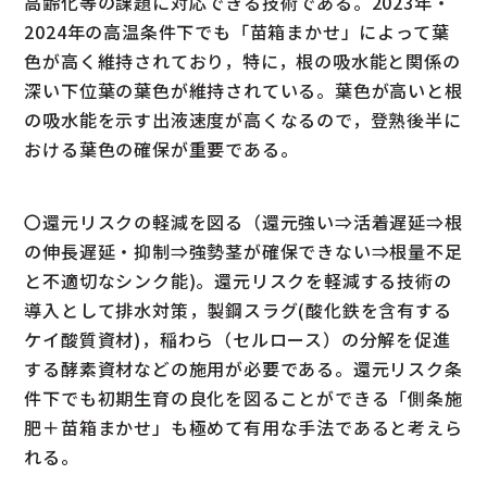
高齢化等の課題に対応できる技術である。2023年・
2024年の高温条件下でも「苗箱まかせ」によって葉
色が高く維持されており，特に，根の吸水能と関係の
深い下位葉の葉色が維持されている。葉色が高いと根
の吸水能を示す出液速度が高くなるので，登熟後半に
おける葉色の確保が重要である。
〇還元リスクの軽減を図る（還元強い⇒活着遅延⇒根
の伸長遅延・抑制⇒強勢茎が確保できない⇒根量不足
と不適切なシンク能)。還元リスクを軽減する技術の
導入として排水対策，製鋼スラグ(酸化鉄を含有する
ケイ酸質資材)，稲わら（セルロース）の分解を促進
する酵素資材などの施用が必要である。還元リスク条
件下でも初期生育の良化を図ることができる「側条施
肥＋苗箱まかせ」も極めて有用な手法であると考えら
れる。