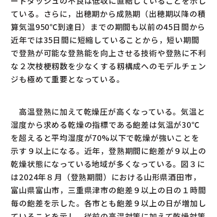
ートダッシュの不良は低収に直結していることを示し
ている。さらに，出穂期から成熟期（出穂期以降の積
算気温950℃到達日）までの期間も以前の45日間から
近年では35日間に短縮していることから，短い期間
で登熟が可能な登熟能を向上させる技術や登熟に不利
な２次枝梗籾数を少なくする籾構成へのモデルチェン
ジも極めて重要となっている。
高温登熟に加えて乾燥圧が高くなっている。気温と
湿度から求める乾燥の指標である飽差は気温が30℃
を超えると平均湿度が70%以下で乾燥が強いことを
示す９以上になる。近年，登熟期間に飽差が９以上の
乾燥状態になっている地域が多くなっている。図３に
は2024年８月（登熟期間）における山形県酒田市，
富山県富山市，三重県津市の飽差９以上の日の１時間
毎の飽差を示した。各市とも飽差９以上の日が増加し
ていることを示し，従前の高温対策に加えて乾燥対策