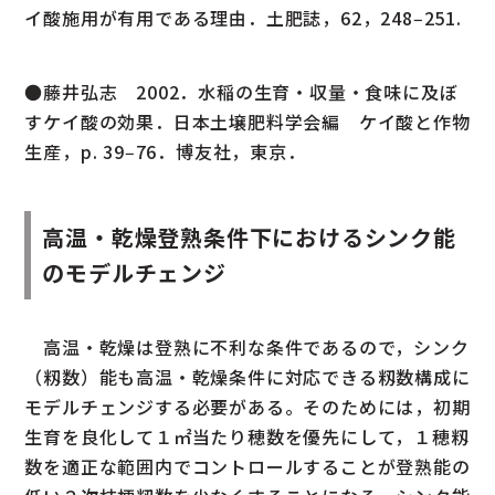
イ酸施用が有用である理由．土肥誌，62，248‒251.
●藤井弘志 2002．水稲の生育・収量・食味に及ぼ
すケイ酸の効果．日本土壌肥料学会編 ケイ酸と作物
生産，p. 39‒76．博友社，東京．
高温・乾燥登熟条件下におけるシンク能
のモデルチェンジ
高温・乾燥は登熟に不利な条件であるので，シンク
（籾数）能も高温・乾燥条件に対応できる籾数構成に
モデルチェンジする必要がある。そのためには，初期
生育を良化して１㎡当たり穂数を優先にして，１穂籾
数を適正な範囲内でコントロールすることが登熟能の