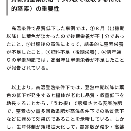
的窒素）の重要性
高温条件で品質低下した事例では，①８月（出穂期
以降）に葉色が淡かったので後期栄養が不十分であっ
たこと，②出穂後の高温によって，結果的に窒素栄養
が不足したこと，③肥料不足（後期栄養)，④例年通
りの窒素施肥では，高温年は窒素栄養が不足したこと
が報告されている。
以上より，高温登熟条件下では，登熟中期以降に葉
色の低下が発生すると稲体が老化し品質・収量低下を
助長することから，｢うわ根」で吸収させる表層施肥
で，窒素の少量多回数追肥が高温条件下での品質低下
などに極めて効果的であることを示唆している。しか
し，生産体制が規模拡大化して，農家数が減少・高齢