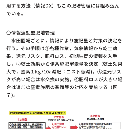
用する方法（情報DX）もこの肥培管理には組み込ん
でいる。
〇情報連動型肥培管理
水田圃場ごとに，情報により施肥量と対策の決定を
行う。その手順は①各種作業，気象情報から乾土効
果，還元リスク，肥料ロス，初期生育の情報を入手
し，②乾土効果から側条施肥窒素量を決定（乾土効果
大で，窒素１kg/10a減肥：コスト低減)，③還元リス
クが高い場合は水交換の実施，④肥料ロスが大きい場
合は追加の窒素施肥の準備等の対応を実施する（図
７)。