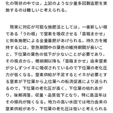
化の現状の中では，上記のような少量多回数追肥を実
施するのは難しいと考えられる。
現実に対応が可能な施肥法としては，一番新しい根
である「うわ根」で窒素を吸収させる「苗箱まかせ」
と側条施肥による全量基肥があげられる。持久力を維
持するには，登熟期間中の葉色の維持期間が長いこ
と，下位葉の葉色の低下が少ないことが必要であり，
その視点から，穂揃期以降も「苗箱まかせ」由来窒素
が少しずつイネに吸収されているので下位葉の老化圧
力が低くなる。窒素供給が不足するとイネが必要とす
る窒素が下位葉から上位葉への転流促進により送られ
るので，下位葉の老化圧が高く，下位葉の枯れあが
り，後期凋落，収量・品質低下となり，特に高温年は
その傾向が強くなる。地力の高い水田では地力由来の
窒素供給があり，下位葉の老化圧は低いと考えられる