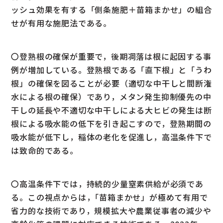
ッシュ効果を有する「側条施肥＋苗箱まかせ」の組合
せが有用な施肥法である。
〇登熟根の確保が重要で，後期凋落は根に起因する事
例が増加している。登熟根である「直下根」と「うわ
根」の確保を図ることが必要（適切な中干しと間断潅
水による根の確保）であり，メタン発生抑制優先の中
干しの延長や不適切な中干しによる大ヒビの発生は断
根による吸水能の低下を引き起こすので，登熟期間の
吸水能が低下し，稲体の老化を促進し，高温条件下で
は致命的である。
〇高温条件下では，持続的少量窒素供給が必須であ
る。この視点からは，｢苗箱まかせ」が極めて有用で
省力的な技術であり，規模拡大や農業従事者の減少や