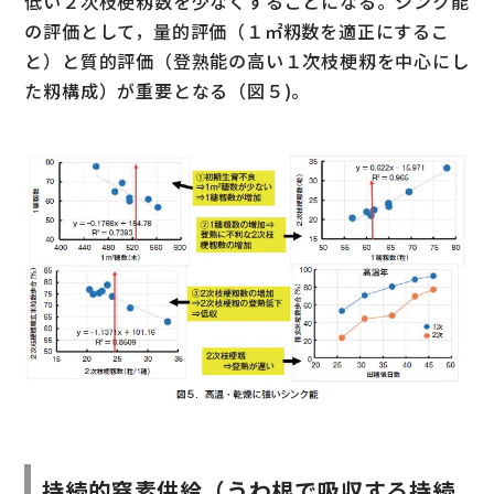
低い２次枝梗籾数を少なくすることになる。シンク能
の評価として，量的評価（１㎡籾数を適正にするこ
と）と質的評価（登熟能の高い１次枝梗籾を中心にし
た籾構成）が重要となる（図５)。
持続的窒素供給（うわ根で吸収する持続