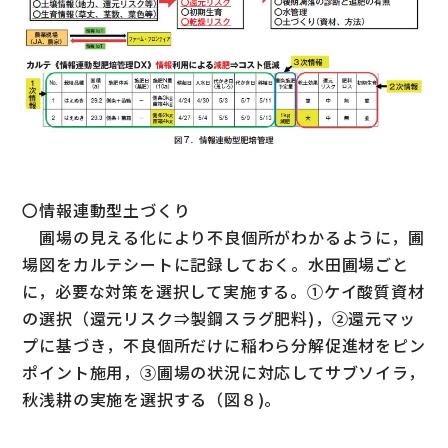
〇情報連動型土づくり
圃場の見える化により不良個所がわかるように，圃
場図をカルテシートに記録しておく。水田圃場ごと
に，必要な対策を選択して実施する。①ケイ酸質資材
の選択（還元リスク⇒製鋼スラグ肥料)，②還元マッ
プに基づき，不良個所だけに稲わら分解促進材をピン
ポイント施用，③圃場の状況に対応してサブソイラ，
秋浅耕の実施を選択する（図８)。