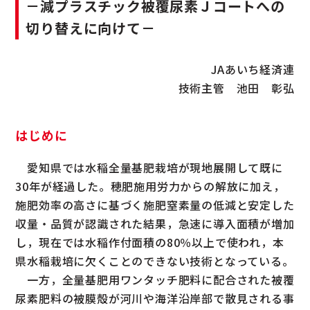
－減プラスチック被覆尿素Ｊコートへの
切り替えに向けて－
JAあいち経済連
技術主管 池田 彰弘
はじめに
愛知県では水稲全量基肥栽培が現地展開して既に
30年が経過した。穂肥施用労力からの解放に加え，
施肥効率の高さに基づく施肥窒素量の低減と安定した
収量・品質が認識された結果，急速に導入面積が増加
し，現在では水稲作付面積の80％以上で使われ，本
県水稲栽培に欠くことのできない技術となっている。
一方，全量基肥用ワンタッチ肥料に配合された被覆
尿素肥料の被膜殻が河川や海洋沿岸部で散見される事