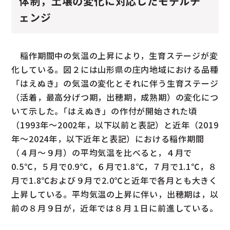
体制，土壌の変化に対応したモデルチ
ェンジ
稲作期間中の気温の上昇により，生育ステージが変
化している。図２には山形県の庄内地域における品種
「はえぬき」の気温の変化とそれに伴う生育ステージ
（活着，最高分げつ期，出穂期，成熟期）の変化につ
いて示した。｢はえぬき」の作付が開始された頃
（1993年～2002年，以下以前と表記）と近年（2019
年～2024年，以下近年と表記）における稲作期間
（４月～９月）の平均気温を比べると，４月で
0.5℃，５月で0.9℃，６月で1.8℃，７月で1.1℃，８
月で1.8℃および９月で2.0℃と近年で各月とも大きく
上昇している。平均気温の上昇に伴い，出穂期は，以
前の８月９日が，近年では８月１日に前進している。