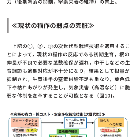
力（後期凋落の抑制，窒素栄養の維持）の向上。
≪現状の稲作の弱点の克服≫
上記の①，②，③の次世代型栽培技術を適用するこ
とによって，現状の稲作の反応である初期生育，根の
伸長が不良で必要な茎数確保が遅れ，中干しなどの生
育調節も適期対応が不十分になり，結果として根量が
抑制され，生育後半の窒素供給不足も重なり，葉色低
下や枯れあがりが発生し，気象災害（高温など）に脆
弱な体制を変革することが可能となる（図10)。