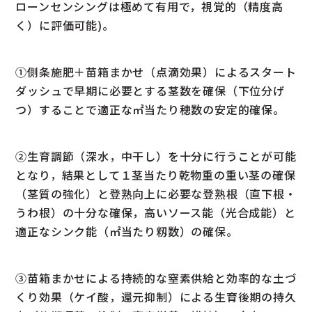
ローンセンシングは極めて有用で，視覚的（精度高
く）に評価可能)。
①側条施肥＋苗箱まかせ（点滴効果）によるスタート
ダッシュで早期に必要とする茎数を確保（下位分げ
つ）することで適正な㎡当たり穂数の安定的確保。
②生育調節（深水，中干し）を十分に行うことが可能
となり，結果として１茎当たり乾物重の重い茎の確保
（茎質の強化）と登熟向上に必要な登熟根（直下根・
うわ根）の十分な確保，高いソース能（光合成能）と
適正なシンク能（㎡当たり籾数）の確保。
③苗箱まかせによる持続的な窒素供給と効率的な土づ
くり効果（ケイ酸，還元抑制）による生育後期の持久